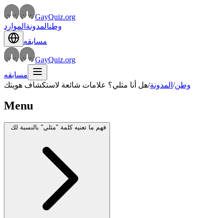
GayQuiz.org
وطن
المدونة
الموارد
مسابقه
GayQuiz.org
مسابقه
وطن
/
المدونة
/
هل أنا مثلي؟ علامات شائعة لاستكشاف هويتك
Menu
فهم ما تعنيه كلمة "مثلي" بالنسبة لك