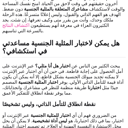
آخرون حقيقتهم في وقت لاحق من الحياة. امنح نفسك المساحة
والوقت لاستكشاف
مشاعرك المتعلقة بالمثلية الجنسية
دون ضغط.
الهدف هو الفهم الذاتي والقبول، وليس إعلانًا متسرعًا. هذه الرحلة
ملكك وحدك، وأنت من يقرر متى وكيف تعرفها، إن شئت. يجد
الكثيرون العزاء في معرفة أنهم يستطيعون
اكتشاف النتائج
بالسرعة التي تناسبهم.
هل يمكن لاختبار المثلية الجنسية مساعدتي
في استكشافي؟
يبحث الكثير من الناس عن
اختبار هل أنا مثلي؟
عبر الإنترنت على
أمل الحصول على إجابة قاطعة. في حين أن أي اختبار عبر الإنترنت
لا يمكنه تحديد ميولك الجنسية بشكل قاطع، إلا أنه يمكن أن يكون
أداة قيمة للتأمل الذاتي الأولي. يوفر
اختبار المثلية الجنسية
المصمم
جيدًا مثل
اختبارنا
طريقة منظمة للنظر في مشاعرك وانجذاباتك،
مما يوفر نقطة انطلاق للتفكير الأعمق.
نقطة انطلاق للتأمل الذاتي، وليس تشخيصًا
من الضروري فهم أن أي
اختبار للمثلية الجنسية
عبر الإنترنت أو
اختبار، بما في ذلك اختبارنا، هو
ليس أداة تشخيصية
. لا يمكن أن يحل
محل الاستشارة النفسية المهنية أو العلاج. تم تصميم اختبار المثلية