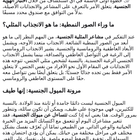
لك
خطوة أولى حاسمة في أي استكشاف من خلال
اختبار الهوية
الجنسية
. يتعلق الأمر بالتعرف على المشاعر والانجذابات الأصيلة،
بدلاً من التوافق مع صندوق محدد مسبقًا.
ما وراء الصور النمطية: ما هو الانجذاب المثلي؟
عند التفكير في
مشاعر المثلية الجنسية
، من المهم النظر إلى ما هو
أبعد من الصور النمطية الشائعة. الانجذاب متعدد الأوجه، ويشمل
الأبعاد العاطفية والرومانسية والجنسية. يشير الانجذاب الرومانسي
إلى الرغبة في التواصل العاطفي والصداقة، بينما يشمل الانجذاب
الجنسي الرغبة الجسدية. بالنسبة لشخص مثلي الجنس، تتوجه هذه
الانجذابات في المقام الأول نحو الأفراد من نفس الجنس. لا يتعلق
الأمر فقط بمن تجده جذابًا جسديًا؛ بل يتعلق أيضًا بمن تتواصل معه
حقًا على المستوى العاطفي والرومانسي.
مرونة الميول الجنسية: إنها طيف
الميول الجنسية ليست دائمًا جامدة أو ثابتة منذ الولادة. بالنسبة
للكثيرين، فهي موجودة على طيف، ويمكن أن تكون سائلة، وتتطور
بمرور الوقت. هذا يعني أنه إذا كنت
تتساءل عن ميولك الجنسية
، فقد
تتغير مشاعرك اليوم أو تتعمق مع اكتسابك المزيد من الخبرة
الحياتية والوعي الذاتي. من الطبيعي تمامًا أن تُعرّف نفسك بشكل
مختلف في مراحل مختلفة من حياتك. يمكن أن يؤدي احتضان هذه
السيولة إلى تخفيف الضغط لوضع ملصق على نفسك على الفور