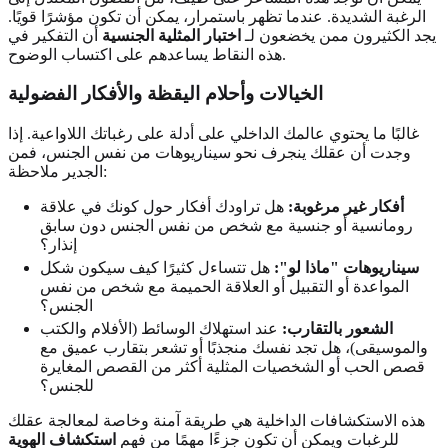
الرغبة الشديدة. عندما تظهر باستمرار، يمكن أن تكون مؤشرًا قويًا.
يجد الكثيرون ممن يخضعون لـ
اختبار المثلية الجنسية
أن التفكير في
هذه النقاط يساعدهم على اكتساب الوضوح.
الخيالات وأحلام اليقظة والأفكار الفضولية
غالبًا ما يحتوي عالمك الداخلي على أدلة على رغباتك اللاواعية. إذا
وجدت أن عقلك ينجرف نحو سيناريوهات من نفس الجنس، فمن
الجدير ملاحظة:
أفكار غير مرغوبة:
هل تراودك أفكار حول كونك في علاقة
رومانسية أو جنسية مع شخص من نفس الجنس دون سابق
إنذار؟
سيناريوهات "ماذا لو":
هل تتساءل كثيرًا كيف سيكون شكل
المواعدة أو التقبيل أو العلاقة الحميمة مع شخص من نفس
الجنس؟
الشعور بالتقارب:
عند استهلاك الوسائط (الأفلام والكتب
والموسيقى)، هل تجد نفسك منجذبًا أو تشعر بتقارب عميق مع
قصص الحب أو الشخصيات المثلية أكثر من القصص المغايرة
للجنس؟
هذه الاستكشافات الداخلية هي طريقة آمنة وخاصة لمعالجة عقلك
للرغبات ويمكن أن تكون جزءًا مهمًا من فهم
استكشاف الهوية