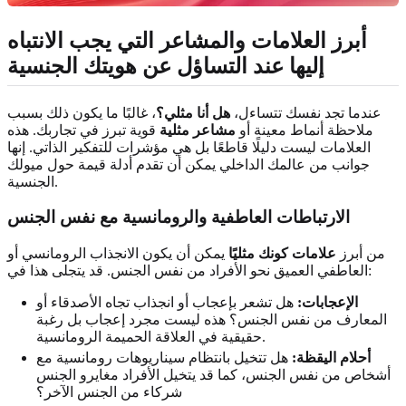
أبرز العلامات والمشاعر التي يجب الانتباه
إليها عند التساؤل عن هويتك الجنسية
عندما تجد نفسك تتساءل،
هل أنا مثلي؟
، غالبًا ما يكون ذلك بسبب
ملاحظة أنماط معينة أو
مشاعر مثلية
قوية تبرز في تجاربك. هذه
العلامات ليست دليلًا قاطعًا بل هي مؤشرات للتفكير الذاتي. إنها
جوانب من عالمك الداخلي يمكن أن تقدم أدلة قيمة حول ميولك
الجنسية.
الارتباطات العاطفية والرومانسية مع نفس الجنس
من أبرز
علامات كونك مثليًا
يمكن أن يكون الانجذاب الرومانسي أو
العاطفي العميق نحو الأفراد من نفس الجنس. قد يتجلى هذا في:
الإعجابات:
هل تشعر بإعجاب أو انجذاب تجاه الأصدقاء أو
المعارف من نفس الجنس؟ هذه ليست مجرد إعجاب بل رغبة
حقيقية في العلاقة الحميمة الرومانسية.
أحلام اليقظة:
هل تتخيل بانتظام سيناريوهات رومانسية مع
أشخاص من نفس الجنس، كما قد يتخيل الأفراد مغايرو الجنس
شركاء من الجنس الآخر؟