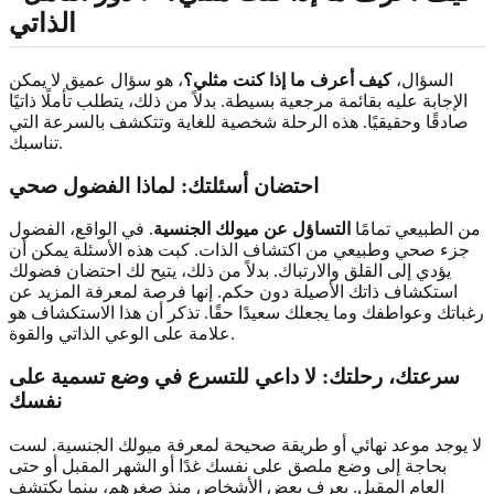
الذاتي
السؤال،
كيف أعرف ما إذا كنت مثلي؟
، هو سؤال عميق لا يمكن
الإجابة عليه بقائمة مرجعية بسيطة. بدلاً من ذلك، يتطلب تأملًا ذاتيًا
صادقًا وحقيقيًا. هذه الرحلة شخصية للغاية وتتكشف بالسرعة التي
تناسبك.
احتضان أسئلتك: لماذا الفضول صحي
من الطبيعي تمامًا
التساؤل عن ميولك الجنسية
. في الواقع، الفضول
جزء صحي وطبيعي من اكتشاف الذات. كبت هذه الأسئلة يمكن أن
يؤدي إلى القلق والارتباك. بدلاً من ذلك، يتيح لك احتضان فضولك
استكشاف ذاتك الأصيلة دون حكم. إنها فرصة لمعرفة المزيد عن
رغباتك وعواطفك وما يجعلك سعيدًا حقًا. تذكر أن هذا الاستكشاف هو
علامة على الوعي الذاتي والقوة.
سرعتك، رحلتك: لا داعي للتسرع في وضع تسمية على
نفسك
لا يوجد موعد نهائي أو طريقة صحيحة لمعرفة ميولك الجنسية. لست
بحاجة إلى وضع ملصق على نفسك غدًا أو الشهر المقبل أو حتى
العام المقبل. يعرف بعض الأشخاص منذ صغرهم، بينما يكتشف