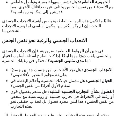
الحميمية العاطفية:
هل تشعر بسهولة معينة وتواصل عاطفي
مع الأصدقاء من نفس الجنس يختلف عن صداقاتك الأخرى، مما
قد يشير إلى إمكانية رومانسية؟
غالبًا ما تكون هذه الروابط العاطفية بنفس أهمية الانجذاب الجسدي
البحت، إن لم يكن أكثر. إنها مكون أساسي لما يعنيه الانجذاب
لشخص ما.
الانجذاب الجنسي والرغبة نحو نفس الجنس
في حين أن الروابط العاطفية ضرورية، فإن الانجذاب الجسدي
والجنسي يلعب دورًا مهمًا أيضًا. إذا كنت تطرح أسئلة بأسلوب
اختبار
، ففكر في رغباتك الجنسية:
'ما مدى مثليتي الجنسية؟'
الانجذاب الجسدي:
هل تجد الأشخاص من جنسك جذابين جسديًا
بطريقة تتجاوز التقدير الأفلاطوني؟
الخيال الجنسي:
هل تشمل خيالاتك الجنسية وأحلام اليقظة في
المقام الأول أفرادًا من نفس الجنس؟
الفضول بشأن التجارب الجنسية المثلية:
هل تشعر بفضول قوي
أو رغبة في الانخراط في تجارب جنسية أو رومانسية مع شخص
من نفس الجنس؟ هذا ليس مجرد فضول بل انجذاب حقيقي نحو
هذه التجارب.
يمكن أن توجد هذه المشاعر على طيف، من الفضول المعتدل إلى