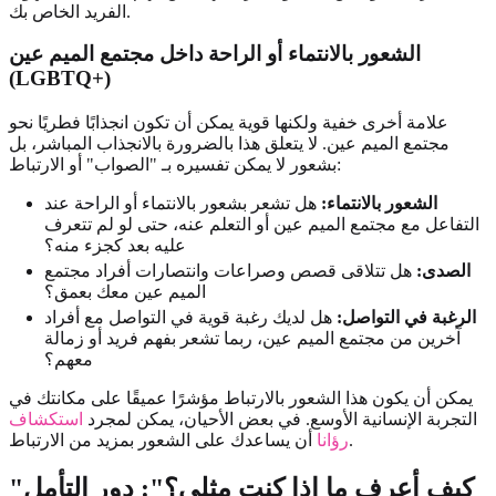
الفريد الخاص بك.
الشعور بالانتماء أو الراحة داخل مجتمع الميم عين
(LGBTQ+)
علامة أخرى خفية ولكنها قوية يمكن أن تكون انجذابًا فطريًا نحو
مجتمع الميم عين. لا يتعلق هذا بالضرورة بالانجذاب المباشر، بل
بشعور لا يمكن تفسيره بـ "الصواب" أو الارتباط:
الشعور بالانتماء:
هل تشعر بشعور بالانتماء أو الراحة عند
التفاعل مع مجتمع الميم عين أو التعلم عنه، حتى لو لم تتعرف
عليه بعد كجزء منه؟
الصدى:
هل تتلاقى قصص وصراعات وانتصارات أفراد مجتمع
الميم عين معك بعمق؟
الرغبة في التواصل:
هل لديك رغبة قوية في التواصل مع أفراد
آخرين من مجتمع الميم عين، ربما تشعر بفهم فريد أو زمالة
معهم؟
يمكن أن يكون هذا الشعور بالارتباط مؤشرًا عميقًا على مكانتك في
التجربة الإنسانية الأوسع. في بعض الأحيان، يمكن لمجرد
استكشاف
أن يساعدك على الشعور بمزيد من الارتباط.
رؤانا
"كيف أعرف ما إذا كنت مثلي؟": دور التأمل