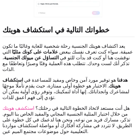
خطواتك التالية في استكشاف هويتك
يعد اكتشاف هويتك الجنسية رحلة شخصية للغاية وغالبًا ما تكون
عميقة. سواء كنت تعرف نفسك ببعض
علامات على كونك مثليًا
التي
نوقشت هنا أو كنت قد بدأت للتو في
التساؤل عن ميولك الجنسية
،
تذكر أنك لست وحدك. تتطلب هذه العملية وقتًا وصبرًا وتعاطفًا مع
الذات.
هدفنا
هو توفير مورد آمن وخاص ومفيد للمساعدة في
استكشاف
هويتك
. الاختبار هو خطوة أولى ممتازة، حيث يقدم تأملًا موجهًا
لمشاعرك وانجذاباتك. إنها أداة لتمكينك، وتوفر رؤى أولية يمكن أن
تؤدي إلى فهم أعمق للذات.
هل أنت مستعد لاتخاذ الخطوة التالية في رحلتك؟
استكشف هويتك
من خلال اختبار المثلية الجنسية المجاني والمفيد الخاص بنا اليوم.
تذكر، مسارك فريد من نوعه، ونحن هنا لدعمك في كل خطوة على
الطريق. لا تتردد في مشاركة أفكارك أو مواصلة استكشاف مواردنا
التعليمية حول موضوعات مجتمع الميم عين.