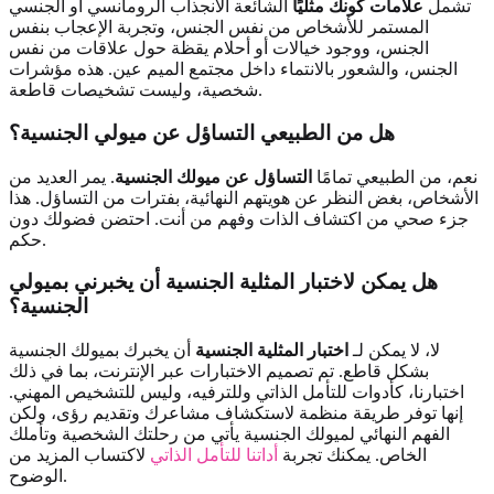
تشمل
علامات كونك مثليًا
الشائعة الانجذاب الرومانسي أو الجنسي
المستمر للأشخاص من نفس الجنس، وتجربة الإعجاب بنفس
الجنس، ووجود خيالات أو أحلام يقظة حول علاقات من نفس
الجنس، والشعور بالانتماء داخل مجتمع الميم عين. هذه مؤشرات
شخصية، وليست تشخيصات قاطعة.
هل من الطبيعي التساؤل عن ميولي الجنسية؟
نعم، من الطبيعي تمامًا
التساؤل عن ميولك الجنسية
. يمر العديد من
الأشخاص، بغض النظر عن هويتهم النهائية، بفترات من التساؤل. هذا
جزء صحي من اكتشاف الذات وفهم من أنت. احتضن فضولك دون
حكم.
هل يمكن لاختبار المثلية الجنسية أن يخبرني بميولي
الجنسية؟
لا، لا يمكن لـ
اختبار المثلية الجنسية
أن يخبرك بميولك الجنسية
بشكل قاطع. تم تصميم الاختبارات عبر الإنترنت، بما في ذلك
اختبارنا، كأدوات للتأمل الذاتي وللترفيه، وليس للتشخيص المهني.
إنها توفر طريقة منظمة لاستكشاف مشاعرك وتقديم رؤى، ولكن
الفهم النهائي لميولك الجنسية يأتي من رحلتك الشخصية وتأملك
الخاص. يمكنك تجربة
أداتنا للتأمل الذاتي
لاكتساب المزيد من
الوضوح.