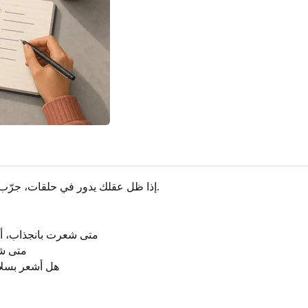
إذا ظل عقلك يدور في حلقات، جرّب تمرينًا صغيرًا للتأمل. لن يقرر هويتك بدلًا منك، لكنه قد يخفف الضجيج.
متى شعرت بانجذاب، أو
متى شع
هل أشعر بسلام