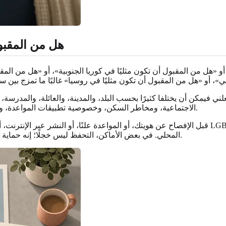
هل من المقبول
و «هل من المقبول أن تكون مثليًا في كوريا الجنوبية»، أو «هل من المقب
 فيمكن أن يختلفا كثيرًا بحسب البلد، والمدينة، والعائلة، والمدرسة، و
الاجتماعية، ومخاطر السكن، وخصوصية تطبيقات المواعدة، ومعايير إظهار المودة علنًا قد تؤثر كلها فيما يكون من الحكمة مشاركته.
قبل الإفصاح عن هويتك، أو المواعدة علنًا، أو النشر عبر الإنترنت، أو السفر مع شريك، تحقق من ا
المحلي. في بعض الأماكن، التحفظ ليس خجلًا؛ إنه حماية للذات. يمكنك أن تكون صادقًا مع نفسك حتى لو كنت حذرًا مع الآخرين.