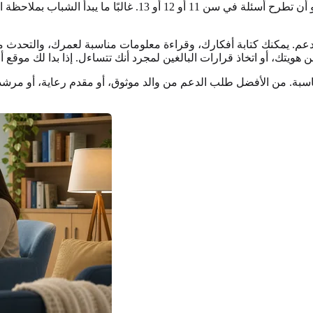
قد يكون من المقبول أن تلاحظ إعجابًا بأشخاص من نفس الجندر أو 
الدعم. يمكنك كتابة أفكارك، وقراءة معلومات مناسبة لعمرك، والتحدث م
إنترنت الأداة المناسبة. من الأفضل طلب الدعم من والد موثوق، أو مقدم رع