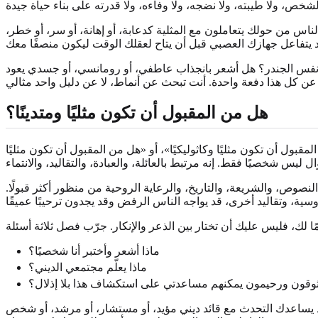
الناس من حولك يتعاملون مع المثلية كدعابة، أو إهانة، أو سر، أو خطر،
من نفس الجندر؟ هل أشعر بانجذاب عاطفي، أو رومانسي، أو جسدي يعود
هل من المقبول أن تكون مثليًا ومتدينًا؟
ول أن تكون مثليًا وكاثوليكيًا»، أو «هل من المقبول أن تكون مثليًا
لنصوص، والشريعة، والتاريخ، والرعاية الروحية من منظور أكثر قبولًا.
ماذا أشعر وأختبر أنا شخصيًا؟
ماذا يعلّم مجتمعي الديني؟
قون ورحيمون يمكنهم مساعدتي على استكشاف هذا بلا إذلال؟
عدك التحدث مع قائد ديني مؤيد، أو مستشار، أو مرشد، أو شخص LGBTQ+ من تقليدك الديني على التفكير بعناية أكبر. كن حذرًا مع أي شخص يستخدم الخوف، أو الإهانة، أو الضغط ليجعلك ترفض تجربتك