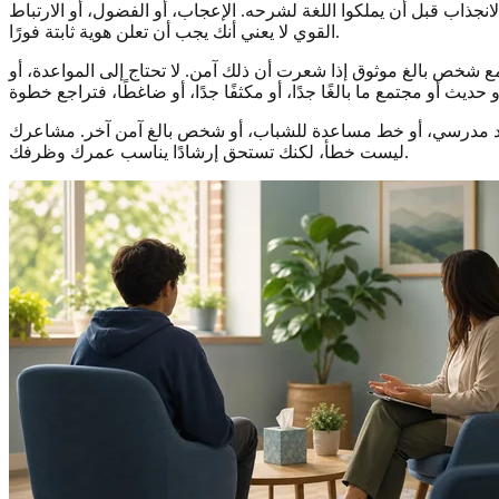
أن تطرح أسئلة في سن 11 أو 12 أو 13. غالبًا ما يبدأ الشباب بملاحظة الانجذاب قبل أن يملكوا اللغة لشرحه. الإعجاب، أو الفضول، أو الارتباط
القوي لا يعني أنك يجب أن تعلن هوية ثابتة فورًا.
ع شخص بالغ موثوق إذا شعرت أن ذلك آمن. لا تحتاج إلى المواعدة، أو
اية، أو مرشد مدرسي، أو خط مساعدة للشباب، أو شخص بالغ آمن آخر. مشاعرك
ليست خطأ، لكنك تستحق إرشادًا يناسب عمرك وظرفك.