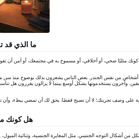
ما الذي قد ت
كونك مثليًا صحي، أو أخلاقي، أو مسموح به في مجتمعك، أو آمن أن ت
 أشخاص من نفس الجندر. بعض الناس يشعرون بذلك بوضوح منذ سن مبكرة.
ن. وآخرون يستخدمونها بشكل أوسع بينما لا يزالون يقررون هل تناسبهم أ
لى وصف تجربتك؛ لا أن تصبح قفصًا. يحق لك أن تمضي ببطء، وأن تغيّر
هل كونك مثل
شكل من أشكال التوجه الجنسي. مثل المغايرة الجنسية، وثنائية الميول، 