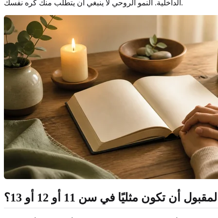
الداخلية. النمو الروحي لا ينبغي أن يتطلب منك كره نفسك.
ول أن تكون مثليًا في سن 11 أو 12 أو 13؟