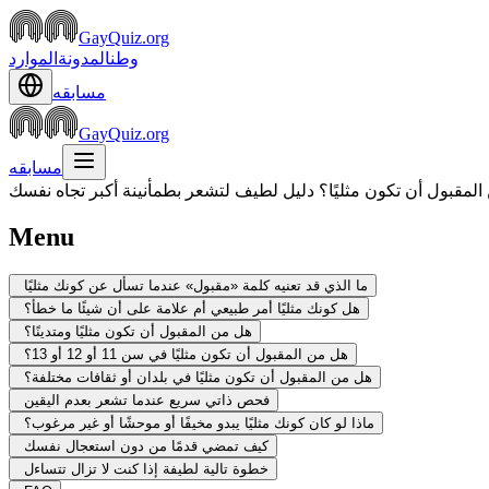
GayQuiz.org
وطن
المدونة
الموارد
مسابقه
GayQuiz.org
مسابقه
لمقبول أن تكون مثليًا؟ دليل لطيف لتشعر بطمأنينة أكبر تجاه نفسك
Menu
ما الذي قد تعنيه كلمة «مقبول» عندما تسأل عن كونك مثليًا
هل كونك مثليًا أمر طبيعي أم علامة على أن شيئًا ما خطأ؟
هل من المقبول أن تكون مثليًا ومتدينًا؟
هل من المقبول أن تكون مثليًا في سن 11 أو 12 أو 13؟
هل من المقبول أن تكون مثليًا في بلدان أو ثقافات مختلفة؟
فحص ذاتي سريع عندما تشعر بعدم اليقين
ماذا لو كان كونك مثليًا يبدو مخيفًا أو موحشًا أو غير مرغوب؟
كيف تمضي قدمًا من دون استعجال نفسك
خطوة تالية لطيفة إذا كنت لا تزال تتساءل