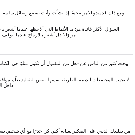
ومع ذلك قد يبدو الأمر مخيفًا إذا نشأت وأنت تسمع رسائل سلبية. غا
السؤال الأكثر فائدة هو: ما الأنماط التي ألاحظها عندما أشع
مرارًا؟ هل أشعر بالارتياح عندما أتوقف عن إجبار نفسي على الدخول في قصة مغايرة جنسيًا؟ لا يجب أن تجيب عن كل هذا دفعة واحدة. أنت تبحث عن أنماط، لا عن دليل واحد مثالي.
يبحث كثير من الناس عن «هل من المقبول أن تكون مثليًا في الكتاب ا
لا تجيب المجتمعات الدينية بالطريقة نفسها. بعض التقاليد تعلّم موا
داخل المسيحية، والمجتمعات الكاثوليكية، والإسلام، واليهودية، والبوذية، والهندوسية، وتقاليد أخرى، قد يواجه الناس الرفض وقد يجدون ترحيبًا عميقًا.