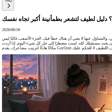
FAQ
؟ دليل لطيف لتشعر بطمأنينة أكبر تجاه نفسك
2026/06/18
ي، والتساؤل عنها لا يعني أن هناك خطأ فيك. الجزء الأصعب غالبًا ليس
جب أن يحدد مستقبلك كله. لست مضطرًا إلى حل كل شيء اليوم. إذا أردت
مكانًا هادئًا لترتيب مشاعرك، يقدم GayQuiz