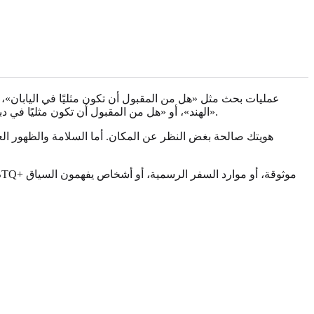
عمليات بحث مثل «هل من المقبول أن تكون مثليًا في اليابان»، أ
الهند»، أو «هل من المقبول أن تكون مثليًا في دبي»، أو «هل من المقبول أن تكون مثليًا في روسيا» غالبًا ما تمزج بين سؤالين: «هل هويتي صالحة؟» و«هل سأكون آمنًا حيث أعيش أو أسافر؟».
هويتك صالحة بغض النظر عن المكان. أما السلامة والظهور العلني