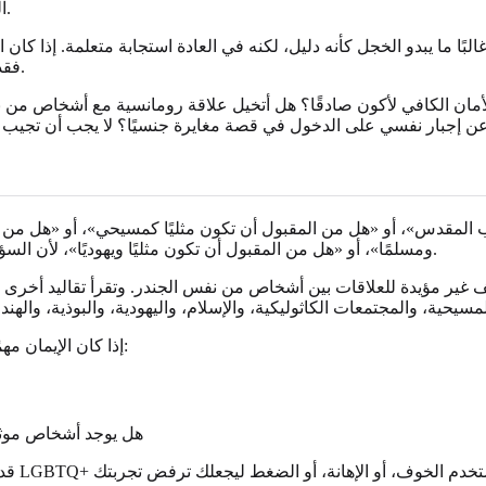
الشخص، ولا طيبته، ولا نضجه، ولا وفاءه، ولا قدرته على بناء حياة جيدة.
لبًا ما يبدو الخجل كأنه دليل، لكنه في العادة استجابة متعلمة. إذا كان 
فقد يتفاعل جهازك العصبي قبل أن يتاح لعقلك الوقت ليكون منصفًا معك.
ر بالأمان الكافي لأكون صادقًا؟ هل أتخيل علاقة رومانسية مع أشخاص 
لمقدس»، أو «هل من المقبول أن تكون مثليًا كمسيحي»، أو «هل من المقب
ومسلمًا»، أو «هل من المقبول أن تكون مثليًا ويهوديًا»، لأن السؤال ليس شخصيًا فقط. إنه مرتبط بالعائلة، والعبادة، والتقاليد، والانتماء.
قف غير مؤيدة للعلاقات بين أشخاص من نفس الجندر. وتقرأ تقاليد أخرى ا
إذا كان الإيمان مهمًا لك، فليس عليك أن تختار بين الذعر والإنكار. جرّب فصل ثلاثة أسئلة:
هل يوجد أشخاص موثو
قد يسا