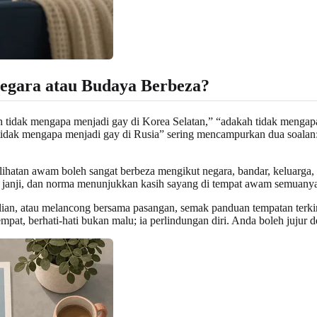
egara atau Budaya Berbeza?
h tidak mengapa menjadi gay di Korea Selatan,” “adakah tidak mengap
tidak mengapa menjadi gay di Rusia” sering mencampurkan dua soalan:
rlihatan awam boleh sangat berbeza mengikut negara, bandar, keluarga, 
 temu janji, dan norma menunjukkan kasih sayang di tempat awam semuan
talian, atau melancong bersama pasangan, semak panduan tempatan terk
at, berhati-hati bukan malu; ia perlindungan diri. Anda boleh jujur de