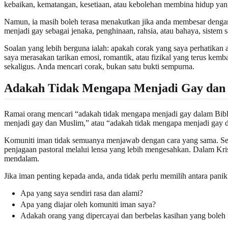
kebaikan, kematangan, kesetiaan, atau kebolehan membina hidup yan
Namun, ia masih boleh terasa menakutkan jika anda membesar dengan me
menjadi gay sebagai jenaka, penghinaan, rahsia, atau bahaya, sistem 
Soalan yang lebih berguna ialah: apakah corak yang saya perhatika
saya merasakan tarikan emosi, romantik, atau fizikal yang terus kem
sekaligus. Anda mencari corak, bukan satu bukti sempurna.
Adakah Tidak Mengapa Menjadi Gay dan
Ramai orang mencari “adakah tidak mengapa menjadi gay dalam Bible
menjadi gay dan Muslim,” atau “adakah tidak mengapa menjadi gay dan 
Komuniti iman tidak semuanya menjawab dengan cara yang sama. Ses
penjagaan pastoral melalui lensa yang lebih mengesahkan. Dalam Kris
mendalam.
Jika iman penting kepada anda, anda tidak perlu memilih antara panik
Apa yang saya sendiri rasa dan alami?
Apa yang diajar oleh komuniti iman saya?
Adakah orang yang dipercayai dan berbelas kasihan yang bole