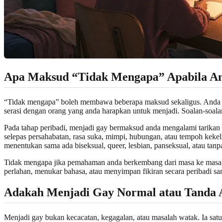
Apa Maksud “Tidak Mengapa” Apabila An
“Tidak mengapa” boleh membawa beberapa maksud sekaligus. Anda mun
serasi dengan orang yang anda harapkan untuk menjadi. Soalan-soalan 
Pada tahap peribadi, menjadi gay bermaksud anda mengalami tarikan
selepas persahabatan, rasa suka, mimpi, hubungan, atau tempoh kek
menentukan sama ada biseksual, queer, lesbian, panseksual, atau tanpa 
Tidak mengapa jika pemahaman anda berkembang dari masa ke masa. 
perlahan, menukar bahasa, atau menyimpan fikiran secara peribadi s
Adakah Menjadi Gay Normal atau Tanda A
Menjadi gay bukan kecacatan, kegagalan, atau masalah watak. Ia satu b