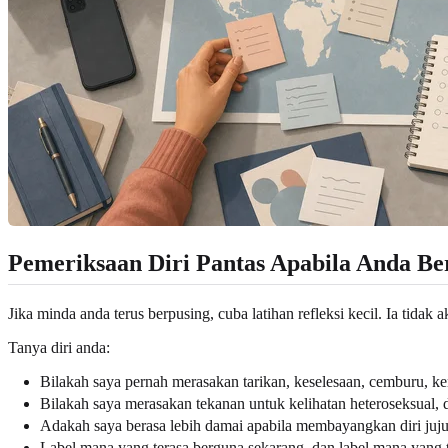
Pemeriksaan Diri Pantas Apabila Anda Ber
Jika minda anda terus berpusing, cuba latihan refleksi kecil. Ia tida
Tanya diri anda:
Bilakah saya pernah merasakan tarikan, keselesaan, cemburu, ke
Bilakah saya merasakan tekanan untuk kelihatan heteroseksual,
Adakah saya berasa lebih damai apabila membayangkan diri juju
Label mana yang terasa berguna sekarang, dan label mana yang 