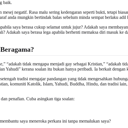
g baik.
sej negatif. Rasa malu sering kedengaran seperti bukti, tetapi biasan
saraf anda mungkin bertindak balas sebelum minda sempat berlaku adil 
n apabila saya berasa cukup selamat untuk jujur? Adakah saya membay
bali? Adakah saya berasa lega apabila berhenti memaksa diri masuk ke
 Beragama?
,” “adakah tidak mengapa menjadi gay sebagai Kristian,” “adakah ti
Yahudi” kerana soalan itu bukan hanya peribadi. Ia berkait dengan kel
etengah tradisi mengajar pandangan yang tidak mengesahkan hubungan
tian, komuniti Katolik, Islam, Yahudi, Buddha, Hindu, dan tradisi la
 dan penafian. Cuba asingkan tiga soalan:
h membantu saya meneroka perkara ini tanpa memalukan saya?