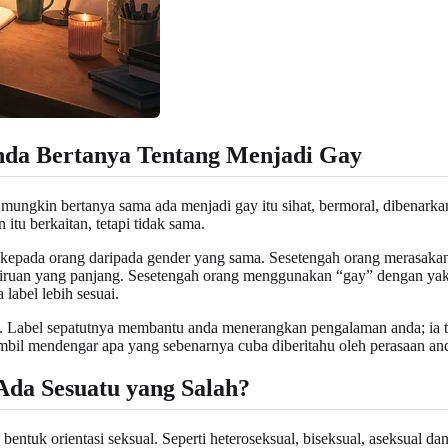
da Bertanya Tentang Menjadi Gay
gkin bertanya sama ada menjadi gay itu sihat, bermoral, dibenarkan 
itu berkaitan, tetapi tidak sama.
 kepada orang daripada gender yang sama. Sesetengah orang merasakan
eliruan yang panjang. Sesetengah orang menggunakan “gay” dengan ya
label lebih sesuai.
Label sepatutnya membantu anda menerangkan pengalaman anda; ia ti
ambil mendengar apa yang sebenarnya cuba diberitahu oleh perasaan an
da Sesuatu yang Salah?
entuk orientasi seksual. Seperti heteroseksual, biseksual, aseksual dan 