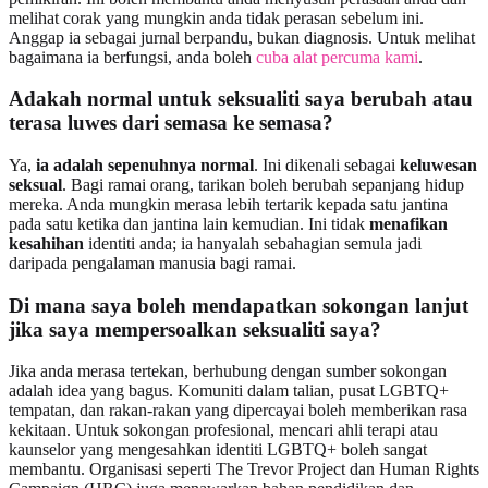
melihat corak yang mungkin anda tidak perasan sebelum ini.
Anggap ia sebagai jurnal berpandu, bukan diagnosis. Untuk melihat
bagaimana ia berfungsi, anda boleh
cuba alat percuma kami
.
Adakah normal untuk seksualiti saya berubah atau
terasa luwes dari semasa ke semasa?
Ya,
ia adalah sepenuhnya normal
. Ini dikenali sebagai
keluwesan
seksual
. Bagi ramai orang, tarikan boleh berubah sepanjang hidup
mereka. Anda mungkin merasa lebih tertarik kepada satu jantina
pada satu ketika dan jantina lain kemudian. Ini tidak
menafikan
kesahihan
identiti anda; ia hanyalah sebahagian semula jadi
daripada pengalaman manusia bagi ramai.
Di mana saya boleh mendapatkan sokongan lanjut
jika saya mempersoalkan seksualiti saya?
Jika anda merasa tertekan, berhubung dengan sumber sokongan
adalah idea yang bagus. Komuniti dalam talian, pusat LGBTQ+
tempatan, dan rakan-rakan yang dipercayai boleh memberikan rasa
kekitaan. Untuk sokongan profesional, mencari ahli terapi atau
kaunselor yang mengesahkan identiti LGBTQ+ boleh sangat
membantu. Organisasi seperti The Trevor Project dan Human Rights