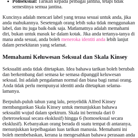
Poliseksual:
Tarikan kepada pelbagai jantina, tetapi tidak
semestinya semua jantina.
Kuncinya adalah mencari label yang terasa sesuai untuk anda, jika
anda mahukannya. Sesetengah orang lebih suka tidak menggunakan
label, dan itu juga baik-baik saja. Matlamatnya adalah memahami
diri, bukan untuk masuk ke dalam kotak. Jika anda tertanya-tanya di
mana anda sesuai, anda boleh
meneroka identiti anda
lebih lanjut
dalam persekitaran yang selamat.
Memahami Keluwesan Seksual dan Skala Kinsey
Seksualiti anda tidak ditetapkan. Idea bahawa tarikan boleh berubah
dan berkembang dari semasa ke semasa dipanggil keluwesan
seksual. Ini adalah pengalaman normal dan biasa bagi ramai orang.
Anda tidak perlu mempunyai identiti anda ditetapkan selama-
lamanya.
Berpuluh-puluh tahun yang lalu, penyelidik Alfred Kinsey
membangunkan Skala Kinsey untuk menunjukkan bahawa
seksualiti wujud dalam spektrum. Skala ini bermula dari 0
(heteroseksual secara eksklusif) hingga 6 (homoseksual secara
eksklusif). Kebanyakan orang berada di suatu tempat di antaranya,
menunjukkan kepelbagaian luas tarikan manusia. Memahami ini
boleh membebaskan, kerana ia mengesahkan bahawa perasaan anda