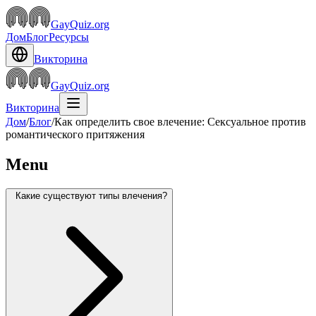
GayQuiz.org
Дом
Блог
Ресурсы
Викторина
GayQuiz.org
Викторина
Дом
/
Блог
/
Как определить свое влечение: Сексуальное против
романтического притяжения
Menu
Какие существуют типы влечения?