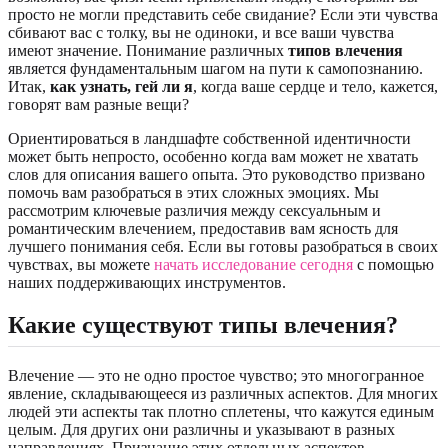
просто не могли представить себе свидание? Если эти чувства
сбивают вас с толку, вы не одиноки, и все ваши чувства
имеют значение. Понимание различных
типов влечения
является фундаментальным шагом на пути к самопознанию.
Итак,
как узнать, гей ли я
, когда ваше сердце и тело, кажется,
говорят вам разные вещи?
Ориентироваться в ландшафте собственной идентичности
может быть непросто, особенно когда вам может не хватать
слов для описания вашего опыта. Это руководство призвано
помочь вам разобраться в этих сложных эмоциях. Мы
рассмотрим ключевые различия между сексуальным и
романтическим влечением, предоставив вам ясность для
лучшего понимания себя. Если вы готовы разобраться в своих
чувствах, вы можете
начать исследование сегодня
с помощью
наших поддерживающих инструментов.
Какие существуют типы влечения?
Влечение — это не одно простое чувство; это многогранное
явление, складывающееся из различных аспектов. Для многих
людей эти аспекты так плотно сплетены, что кажутся единым
целым. Для других они различны и указывают в разных
направлениях. Признание этих отдельных аспектов —