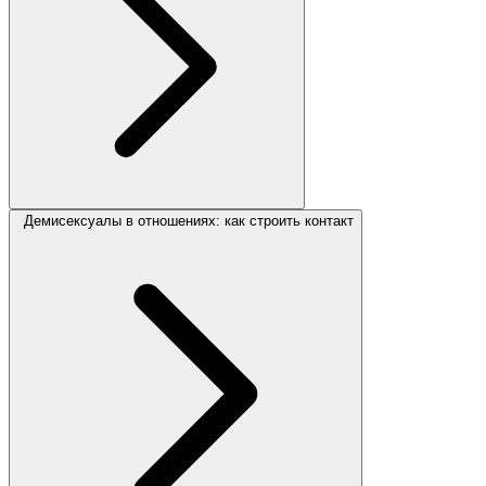
Демисексуалы в отношениях: как строить контакт