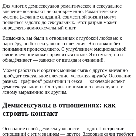
Для многих демисексуалов романтическое и сексуальное
влечение возникают не одновременно. Романтические
чувства (желание свиданий, совместной жизни) могут
появиться задолго до сексуальных. Этот разрыв может
определять демисексуальный опыт.
Возможно, вы были в отношениях с глубокой любовью к
партнёру, но без сексуального влечения. Это сложно без
понимания происходящего. С углублением эмоциональной
связи влечение может проявиться позже. Это путает, но и
обнадёживает — зависит от взгляда и ожиданий.
Может работать и обратно: мощная связь с другом внезапно
пробудит сексуальное влечение, усложняя дружбу. Осознание
разных "графиков" романтики и секса — ключевой аспект
демисексуальности. Оно учит пониманию своих чувств и
ясному выражению их другим.
Демисексуалы в отношениях: как
строить контакт
Осознание своей демисексуальности — одно. Построение
отношений с этим знанием — другое. Здоровые связи требуют