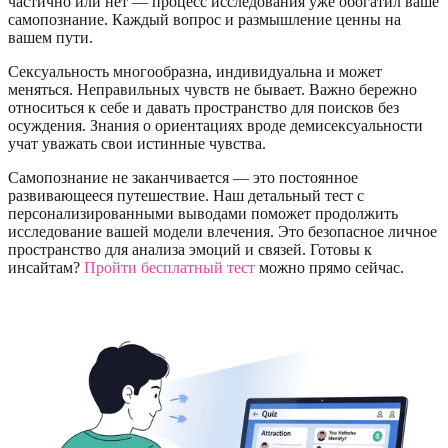
частично или нет — процесс исследования уже обогатил ваше
самопознание. Каждый вопрос и размышление ценны на
вашем пути.
Сексуальность многообразна, индивидуальна и может
меняться. Неправильных чувств не бывает. Важно бережно
относиться к себе и давать пространство для поисков без
осуждения. Знания о ориентациях вроде демисексуальности
учат уважать свои истинные чувства.
Самопознание не заканчивается — это постоянное
развивающееся путешествие. Наш детальный тест с
персонализированными выводами поможет продолжить
исследование вашей модели влечения. Это безопасное личное
пространство для анализа эмоций и связей. Готовы к
инсайтам?
Пройти бесплатный тест
можно прямо сейчас.