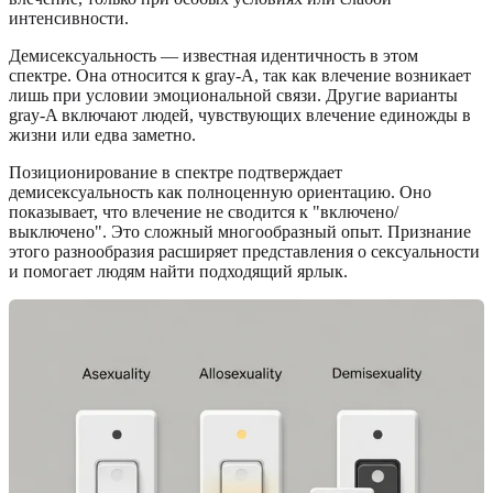
интенсивности.
Демисексуальность — известная идентичность в этом
спектре. Она относится к gray-A, так как влечение возникает
лишь при условии эмоциональной связи. Другие варианты
gray-A включают людей, чувствующих влечение единожды в
жизни или едва заметно.
Позиционирование в спектре подтверждает
демисексуальность как полноценную ориентацию. Оно
показывает, что влечение не сводится к "включено/
выключено". Это сложный многообразный опыт. Признание
этого разнообразия расширяет представления о сексуальности
и помогает людям найти подходящий ярлык.