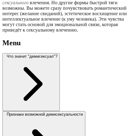
сексуального
влечения. Но другие формы быстрой тяги
возможны. Вы можете сразу почувствовать романтический
интерес (желание свиданий), эстетическое восхищение или
интеллектуальное влечение (к уму человека). Эти чувства
могут стать основой для эмоциональной связи, которая
приведёт к сексуальному влечению.
Menu
Что значит "демисексуал"?
Признаки возможной демисексуальности