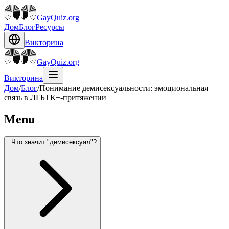
GayQuiz.org
Дом
Блог
Ресурсы
Викторина
GayQuiz.org
Викторина
Дом
/
Блог
/
Понимание демисексуальности: эмоциональная
связь в ЛГБТК+-притяжении
Menu
Что значит "демисексуал"?