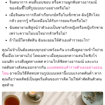
จินตนาการ คนที่แอบชอบ หรือความผูกพันทางอารมณ์
ของฉันชี้ไปที่รูปแบบบางอย่างหรือไม่?
เมื่อจินตนาการถึงคำเรียกเกย์หรือไบเซ็กชวล ฉันรู้สึกโล่ง
กลัว อยากรู้ หรือเหมือนได้รับการยอมรับหรือไม่?
ฉันพยายามพิสูจน์ว่าตัวเองเป็นชายรักหญิงหรือหญิงรักชาย
เพราะความไม่แน่ใจน่ากลัวหรือไม่?
ถ้าไม่มีใครตัดสิน ฉันจะยอมให้ตัวเองสำรวจอะไร?
คุณไม่จำเป็นต้องตอบทุกอย่างพร้อมกัน แรงดึงดูดอาจเข้าใจง่าย
ขึ้นเมื่อเวลาผ่านไป โดยเฉพาะเมื่อคุณแยกความสนใจเชิงโร
แมนติก แรงดึงดูดทางเพศ ความใกล้ชิดทางอารมณ์ และแรง
กดดันทางสังคมออกจากกัน
แบบทดสอบสำรวจตัวเองอย่างอ่อน
โยน
อาจเป็นวิธีคิดทบทวนรูปแบบเหล่านี้แบบแรงกดดันต่ำ หาก
คุณถือว่าผลลัพธ์เป็นจุดเริ่มต้นของการคิด ไม่ใช่คำตัดสินตัวตน
สุดท้าย