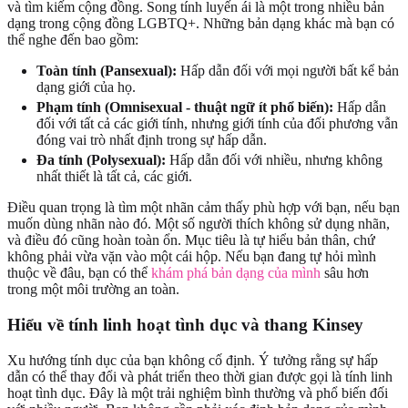
và tìm kiếm cộng đồng. Song tính luyến ái là một trong nhiều bản
dạng trong cộng đồng LGBTQ+. Những bản dạng khác mà bạn có
thể nghe đến bao gồm:
Toàn tính (Pansexual):
Hấp dẫn đối với mọi người bất kể bản
dạng giới của họ.
Phạm tính (Omnisexual - thuật ngữ ít phổ biến):
Hấp dẫn
đối với tất cả các giới tính, nhưng giới tính của đối phương vẫn
đóng vai trò nhất định trong sự hấp dẫn.
Đa tính (Polysexual):
Hấp dẫn đối với nhiều, nhưng không
nhất thiết là tất cả, các giới.
Điều quan trọng là tìm một nhãn cảm thấy phù hợp với bạn, nếu bạn
muốn dùng nhãn nào đó. Một số người thích không sử dụng nhãn,
và điều đó cũng hoàn toàn ổn. Mục tiêu là tự hiểu bản thân, chứ
không phải vừa vặn vào một cái hộp. Nếu bạn đang tự hỏi mình
thuộc về đâu, bạn có thể
khám phá bản dạng của mình
sâu hơn
trong một môi trường an toàn.
Hiểu về tính linh hoạt tình dục và thang Kinsey
Xu hướng tính dục của bạn không cố định. Ý tưởng rằng sự hấp
dẫn có thể thay đổi và phát triển theo thời gian được gọi là tính linh
hoạt tình dục. Đây là một trải nghiệm bình thường và phổ biến đối