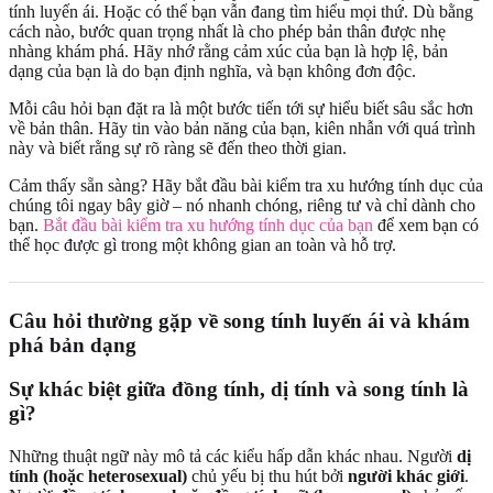
tính luyến ái. Hoặc có thể bạn vẫn đang tìm hiểu mọi thứ. Dù bằng
cách nào, bước quan trọng nhất là cho phép bản thân được nhẹ
nhàng khám phá. Hãy nhớ rằng cảm xúc của bạn là hợp lệ, bản
dạng của bạn là do bạn định nghĩa, và bạn không đơn độc.
Mỗi câu hỏi bạn đặt ra là một bước tiến tới sự hiểu biết sâu sắc hơn
về bản thân. Hãy tin vào bản năng của bạn, kiên nhẫn với quá trình
này và biết rằng sự rõ ràng sẽ đến theo thời gian.
Cảm thấy sẵn sàng? Hãy bắt đầu bài kiểm tra xu hướng tính dục của
chúng tôi ngay bây giờ – nó nhanh chóng, riêng tư và chỉ dành cho
bạn.
Bắt đầu bài kiểm tra xu hướng tính dục của bạn
để xem bạn có
thể học được gì trong một không gian an toàn và hỗ trợ.
Câu hỏi thường gặp về song tính luyến ái và khám
phá bản dạng
Sự khác biệt giữa đồng tính, dị tính và song tính là
gì?
Những thuật ngữ này mô tả các kiểu hấp dẫn khác nhau. Người
dị
tính (hoặc heterosexual)
chủ yếu bị thu hút bởi
người khác giới
.