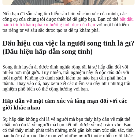
Nếu bạn đã sẵn sàng tìm hiểu sâu hơn về cảm xúc của mình, các
công cụ của chúng tôi được thiết kế để giúp bạn. Bạn có thể
bắt đầu
hành trình khám phá xu hướng tính dục của bạn
với một bài kiểm
tra riêng tư và sâu sắc được tạo ra để tự khám phá.
Dấu hiệu của việc là người song tính là gì?
(Dấu hiệu hấp dẫn song tính)
Song tính luyến ái được định nghĩa rộng rãi là sự hấp dẫn đối với
nhiều hơn một giới. Tuy nhiên, trải nghiệm này là độc đáo đối với
mỗi người. Không có danh sách kiểm tra nào bạn cần phải hoàn
thành. Thay vào đó, hãy xem xét các điểm sau đây như những trải
nghiệm phổ biến có thể cộng hưởng với bạn.
Hấp dẫn về mặt cảm xúc và lãng mạn đối với các
giới khác nhau
Sự hấp dẫn không chỉ là về người mà bạn thấy hấp dẫn về mặt thể
chất; nó còn là về người mà bạn kết nối được về mặt cảm xúc. Bạn
có thể thấy mình phát triển những mối gắn kết cảm xúc sâu sắc, tình
bạn hoặc cảm xúc lãng mạn với những người thuộc nhiều giới khác