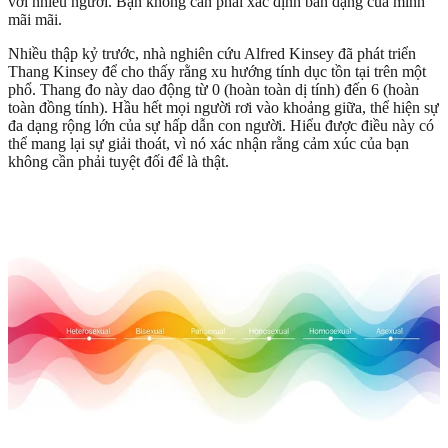
với nhiều người. Bạn không cần phải xác định bản dạng của mình
mãi mãi.
Nhiều thập kỷ trước, nhà nghiên cứu Alfred Kinsey đã phát triển
Thang Kinsey để cho thấy rằng xu hướng tính dục tồn tại trên một
phổ. Thang đo này dao động từ 0 (hoàn toàn dị tính) đến 6 (hoàn
toàn đồng tính). Hầu hết mọi người rơi vào khoảng giữa, thể hiện sự
đa dạng rộng lớn của sự hấp dẫn con người. Hiểu được điều này có
thể mang lại sự giải thoát, vì nó xác nhận rằng cảm xúc của bạn
không cần phải tuyệt đối để là thật.