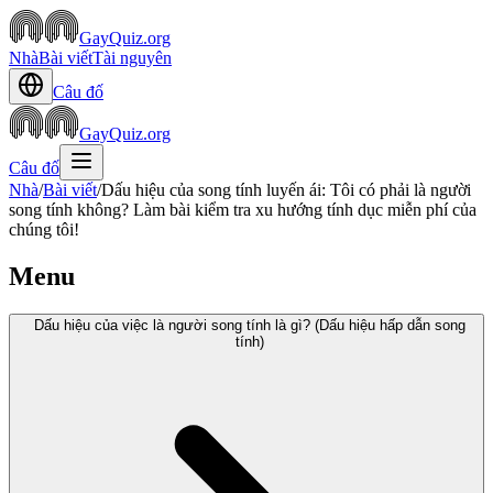
GayQuiz.org
Nhà
Bài viết
Tài nguyên
Câu đố
GayQuiz.org
Câu đố
Nhà
/
Bài viết
/
Dấu hiệu của song tính luyến ái: Tôi có phải là người
song tính không? Làm bài kiểm tra xu hướng tính dục miễn phí của
chúng tôi!
Menu
Dấu hiệu của việc là người song tính là gì? (Dấu hiệu hấp dẫn song
tính)