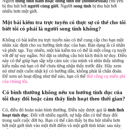
Người
đồng tính nam hoặc đồng tính nữ (homosexual)
chủ yếu
bị thu hút bởi
người cùng giới
. Người
song tính
bị thu hút bởi
nhiều hơn một giới.
Một bài kiểm tra trực tuyến có thực sự có thể cho tôi
biết tôi có phải là người song tính không?
Không có bài kiểm tra trực tuyến nào có thể cung cấp cho bạn một
nhãn xác định cho xu hướng tính dục của bạn. Bản dạng là cá nhân
và phức tạp. Tuy nhiên, một bài kiểm tra có thể là một công cụ tuyệt
vời để tự suy ngẫm. Nó đặt ra những câu hỏi kích thích tư duy. Điều
này có thể giúp bạn sắp xếp cảm xúc của mình và nhìn thấy những
kiểu mẫu mà bạn có thể chưa từng nhận thấy trước đây. Hãy xem
nó như một cuốn nhật ký có hướng dẫn, không phải là chẩn đoán.
Để xem nó hoạt động như thế nào, bạn có thể
thử công cụ miễn phí
của chúng tôi
.
Có bình thường không nếu xu hướng tính dục của
tôi thay đổi hoặc cảm thấy linh hoạt theo thời gian?
Có, điều đó hoàn toàn bình thường. Điều này được gọi là
tính linh
hoạt tình dục
. Đối với nhiều người, sự hấp dẫn có thể thay đổi
trong suốt cuộc đời họ. Bạn có thể cảm thấy bị thu hút nhiều hơn
bởi một giới tính vào một thời điểm và một giới tính khác sau này.