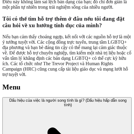
Điều này không làm sai lệch bản dạng của bạn; đó chỉ đơn giản là
một phần tự nhiên trong trải nghiệm sống của nhiều người.
Tôi có thể tìm hỗ trợ thêm ở đâu nếu tôi đang đặt
câu hỏi về xu hướng tính dục của mình?
Nếu bạn cảm thấy choáng ngợp, kết nối với các nguồn hỗ trợ là một
ý tưởng tuyệt vời. Các cộng đồng trực tuyến, trung tâm LGBTQ+
địa phương và bạn bè đáng tin cậy có thể mang lại cảm giác thuộc
về. Để được hỗ trợ chuyên nghiệp, tìm kiếm một nhà trị liệu hoặc cố
vấn tâm lý khẳng định các bản dạng LGBTQ+ có thể cực kỳ hữu
ích. Các tổ chức như The Trevor Project và Human Rights
Campaign (HRC) cũng cung cấp tài liệu giáo dục và mạng lưới hỗ
trợ tuyệt vời.
Menu
Dấu hiệu của việc là người song tính là gì? (Dấu hiệu hấp dẫn song
tính)