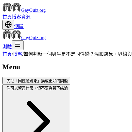
GayQuiz.org
首頁
博客
資源
測驗
GayQuiz.org
測驗
首頁
/
博客
/
如何判斷一個男生是不是同性戀？溫和跡象、界線與
Menu
先把「同性戀跡象」換成更好的問題
你可以留意什麼，但不要急著下結論