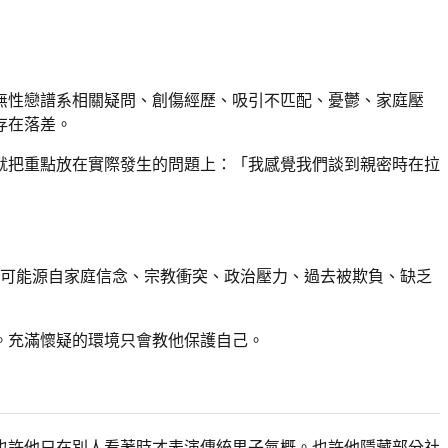
無性戀譜系相關疑問、創傷經歷、吸引不匹配、憂鬱、家庭壓
存在落差。
就把重點放在實際發生的問題上：「我感覺我們談到親密時在拉
。也可能源自家庭信念、宗教衝突、政治壓力、過去被欺負、缺乏
。充滿懷疑的環境只會教他保護自己。
也許他只在別人看著時才表演傳統男子氣概。也許他隱藏部分社