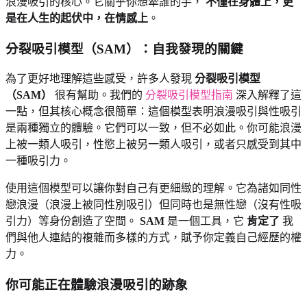
浪漫吸引的核心。它關乎你想牽誰的手，
不僅在身體上，更
是在人生的起伏中，在情感上
。
分裂吸引模型（SAM）
：自我發現的關鍵
為了更好地理解這些感受，許多人發現
分裂吸引模型
（SAM）
很有幫助。我們的
分裂吸引模型指南
深入解釋了這
一點，但其核心概念很簡單：這個模型表明浪漫吸引與性吸引
是兩種獨立的體驗。它們可以一致，但不必如此。你可能浪漫
上被一類人吸引，性慾上被另一類人吸引，或者只感受到其中
一種吸引力。
使用這個模型可以讓你對自己有更細緻的理解。它為諸如同性
戀浪漫（浪漫上被同性別吸引）但同時也是無性戀（沒有性吸
引力）等身份創造了空間。
SAM
是一個工具，它
肯定了
我
們與他人連結的複雜而多樣的方式，賦予你定義自己經歷的權
力。
你可能正在體驗浪漫吸引的跡象