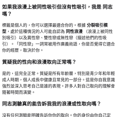
如果我浪漫上被同性吸引但沒有性吸引，我是
同志
嗎？
標籤是個人的，你可以選擇最適合你的。根據
分裂吸引模
型
，處於這種情況的人可能自認為
同性浪漫
（浪漫上被同性
別吸引）以及異性戀、雙性戀或無性戀（描述他們的性吸
引）。「同性戀」一詞常被用作廣義術語，你是否覺得它適合
你的經歷，取決於你。
質疑我的性向和浪漫取向正常嗎？
是的，這完全正常。質疑是所有年齡層，特別是青少年和年輕
成人時期，個人成長中健康且常見的一部分。這是你自我意識
強烈並深入思考自己是誰的表現。許多人對自己取向的理解會
隨著時間而演變。
同志測驗真的能告訴我我的浪漫或性取向嗎？
沒有任何測驗能明確告訴你你的取向。你的身份由你自己定