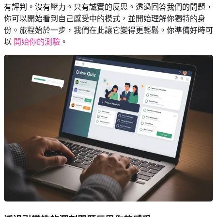
有評判。沒有壓力。只有誠實的反思。透過回答我們的問題，
你可以開始看到自己感受中的模式，並開始理解你獨特的身
份。旅程始於一步，我們在此讓它變得更輕鬆。你準備好時可
以
開始你的測驗
。