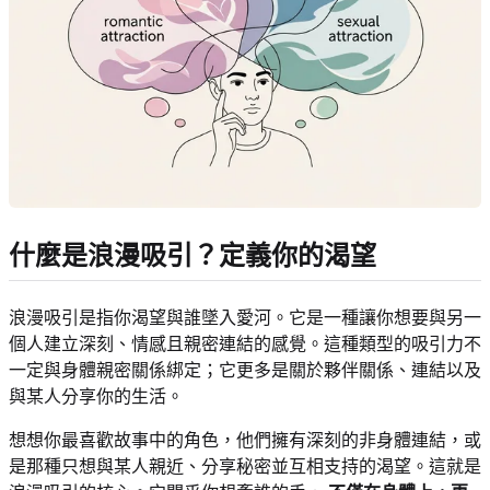
什麼是浪漫吸引？定義你的渴望
浪漫吸引是指你渴望與誰墜入愛河。它是一種讓你想要與另一
個人建立深刻、情感且親密連結的感覺。這種類型的吸引力不
一定與身體親密關係綁定；它更多是關於夥伴關係、連結以及
與某人分享你的生活。
想想你最喜歡故事中的角色，他們擁有深刻的非身體連結，或
是那種只想與某人親近、分享秘密並互相支持的渴望。這就是