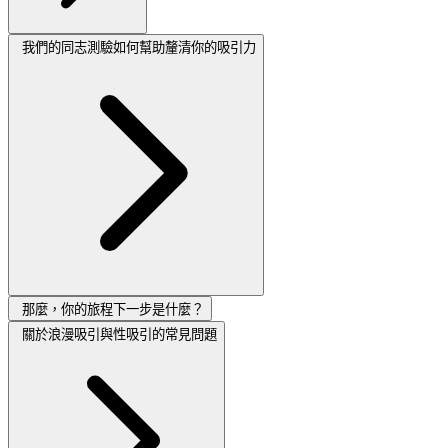
我們的同志測驗如何幫助釐清你的吸引力
那麼，你的旅程下一步是什麼？
關於浪漫吸引與性吸引的常見問題