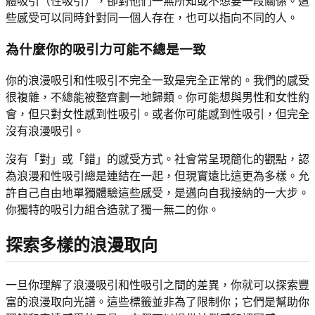
體吸引（性吸引），卻對他們一無所知或不想要一段關係。這
些感受可以同時針對同一個人存在，也可以指向不同的人。
為什麼你的吸引力可能不總是一致
你的浪漫吸引和性吸引不完全一致是完全正常的。我們的感受
很複雜，不總能被整齊劃一地歸類。你可能想與男性和女性約
會，但只對女性感到性吸引。或者你可能感到性吸引，但完全
沒有浪漫吸引。
沒有「對」或「錯」的感受方式。社會常呈現簡化的觀點，認
為浪漫和性吸引總是連結在一起，但現實遠比這更為多樣。允
許自己自由地單獨體驗這些感受，是邁向自我接納的一大步。
你獨特的吸引力組合造就了獨一無二的你。
探索多樣的浪漫取向
一旦你理解了浪漫吸引和性吸引之間的差異，你就可以探索豐
富的浪漫取向光譜。這些標籤並非為了限制你；它們是幫助你