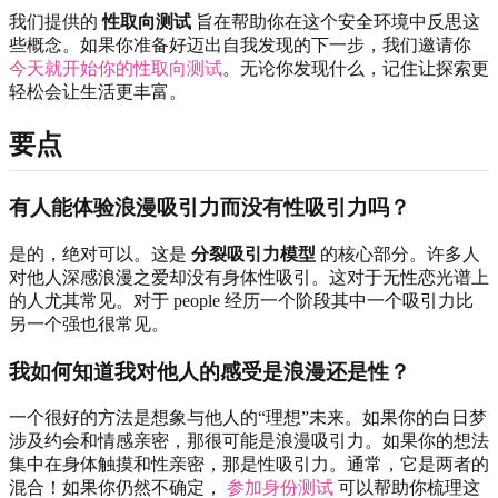
我们提供的
性取向测试
旨在帮助你在这个安全环境中反思这
些概念。如果你准备好迈出自我发现的下一步，我们邀请你
今天就开始你的性取向测试
。无论你发现什么，记住让探索更
轻松会让生活更丰富。
要点
有人能体验浪漫吸引力而没有性吸引力吗？
是的，绝对可以。这是
分裂吸引力模型
的核心部分。许多人
对他人深感浪漫之爱却没有身体性吸引。这对于无性恋光谱上
的人尤其常见。对于 people 经历一个阶段其中一个吸引力比
另一个强也很常见。
我如何知道我对他人的感受是浪漫还是性？
一个很好的方法是想象与他人的“理想”未来。如果你的白日梦
涉及约会和情感亲密，那很可能是浪漫吸引力。如果你的想法
集中在身体触摸和性亲密，那是性吸引力。通常，它是两者的
混合！如果你仍然不确定，
参加身份测试
可以帮助你梳理这