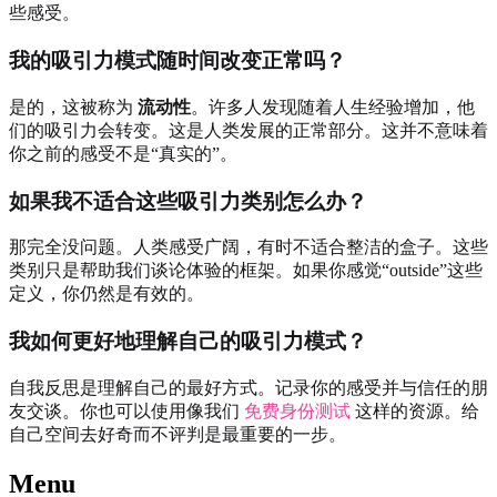
些感受。
我的吸引力模式随时间改变正常吗？
是的，这被称为
流动性
。许多人发现随着人生经验增加，他
们的吸引力会转变。这是人类发展的正常部分。这并不意味着
你之前的感受不是“真实的”。
如果我不适合这些吸引力类别怎么办？
那完全没问题。人类感受广阔，有时不适合整洁的盒子。这些
类别只是帮助我们谈论体验的框架。如果你感觉“outside”这些
定义，你仍然是有效的。
我如何更好地理解自己的吸引力模式？
自我反思是理解自己的最好方式。记录你的感受并与信任的朋
友交谈。你也可以使用像我们
免费身份测试
这样的资源。给
自己空间去好奇而不评判是最重要的一步。
Menu