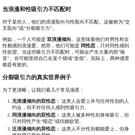
当浪漫和性吸引力不匹配时
对于某些人，他们的浪漫取向与性取向不匹配。这被称为“交
叉取向”或“分裂吸引力”。
例如，一个人可能是
双浪漫倾向
。这意味着他们对男性和女
性都感到浪漫爱。然而，他们可能是
同性恋
，只对同性感到
性欲望。当这些吸引力不匹配时，可能会产生大量内部“噪
音”。你可能觉得自己在某个领域“造假”。实际上，两种感受
都是有效的。
分裂吸引力的真实世界例子
为了更清晰，让我们看几个常见场景：
无浪漫倾向的双性恋：
这类人会爱上并与任何性别的人
约会，但不对任何人感到性吸引力。
同浪漫倾向的双性恋：
这类人被多种性别身体吸引，但
只对同性产生“暗恋”或结婚欲望。
泛浪漫倾向的异性恋：
这类人不分性别都能爱上，但身