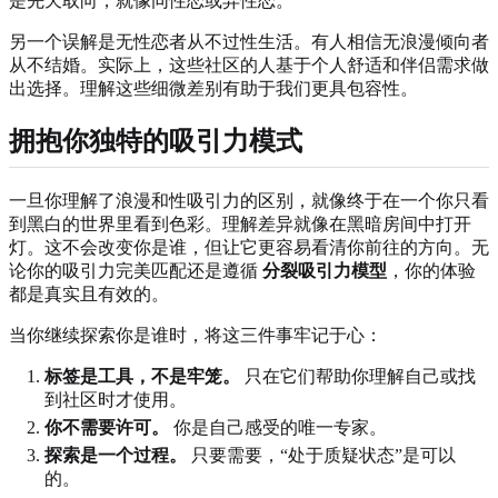
是先天取向，就像同性恋或异性恋。
另一个误解是无性恋者从不过性生活。有人相信无浪漫倾向者
从不结婚。实际上，这些社区的人基于个人舒适和伴侣需求做
出选择。理解这些细微差别有助于我们更具包容性。
拥抱你独特的吸引力模式
一旦你理解了浪漫和性吸引力的区别，就像终于在一个你只看
到黑白的世界里看到色彩。理解差异就像在黑暗房间中打开
灯。这不会改变你是谁，但让它更容易看清你前往的方向。无
论你的吸引力完美匹配还是遵循
分裂吸引力模型
，你的体验
都是真实且有效的。
当你继续探索你是谁时，将这三件事牢记于心：
标签是工具，不是牢笼。
只在它们帮助你理解自己或找
到社区时才使用。
你不需要许可。
你是自己感受的唯一专家。
探索是一个过程。
只要需要，“处于质疑状态”是可以
的。