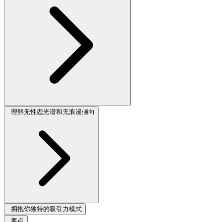
理解无性恋光谱和无浪漫倾向
拥抱你独特的吸引力模式
要点