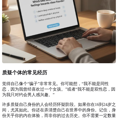
质疑个体的常见经历
觉得自己像个“骗子”非常常见。你可能想，“我不能是同性
恋，因为我曾经喜欢过一个女孩。”或者“我不能是双性恋，因
为我只对约会男人感兴趣。”
许多质疑自己身份的人会经历怀疑阶段。如果你在16到24岁之
间，尤其如此。你还在弄清楚自己在世界中的身份。记住，身
份关乎你的内在体验，而非你的过去历史。你不需要一定数量