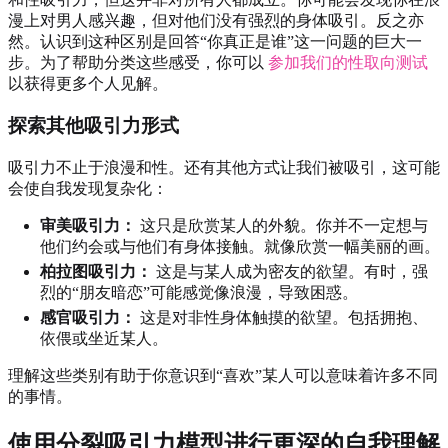
漫上对男人感兴趣，但对他们没有强烈的身体吸引。反之亦
然。认识到这种区别是回答“你真正是谁”这一问题的巨大一
步。为了帮助分类这些感受，你可以
参加我们的性取向测试
以获得更多个人见解。
探索其他吸引力形式
吸引力不止于浪漫和性。还有其他方式让我们被吸引，这可能
会使自我发现复杂化：
审美吸引力：
这只是欣赏某人的外貌。你并不一定想与
他们约会或与他们有身体接触。就像欣赏一幅美丽的画。
柏拉图吸引力：
这是与某人成为密友的欲望。有时，强
烈的“朋友暗恋”可能感觉像浪漫，导致困惑。
感官吸引力：
这是对非性身体触摸的欲望。包括拥抱、
依偎或坐近某人。
理解这些类别有助于你意识到“喜欢”某人可以意味着许多不同
的事情。
使用分裂吸引力模型进行更深的自我理解