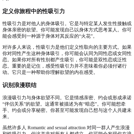
定义你旅程中的性吸引力
性吸引力是对他人的身体吸引。它是与特定某人发生性接触或
身体亲密的欲望。你可能发现自己以身体方式思考某人。你可
能会感受到一种源于身体对其反应的“火花”。
对许多人来说，性吸引力是他们定义性取向的主要方式。如果
你对同性产生这种身体吸引，你可能会认同为同性恋或女同性
恋。如果你对所有性别都产生吸引，你可能是双性恋或泛性
恋。重要的是记住，感受性吸引力并不意味着你必须付诸行
动。它只是一种帮助你理解欲望的内在感受。
识别浪漫联结
浪漫吸引力与身体欲望不同。它是情感亲密、约会或形成承诺
“伴侣关系”的欲望。这通常被描述为有“暗恋”。你可能想牵
手、约会或分享秘密。你甚至可能发现自己想与这个人共建未
来。
虽然许多人 Romantic and sexual attraction 对同一群人产生浪漫
和性吸引力，但这并非对所有人都成立。你可能会发现你在浪