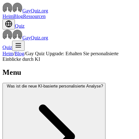
GayQuiz.org
Heim
Blog
Ressourcen
Quiz
GayQuiz.org
Quiz
Heim
/
Blog
/
Gay Quiz Upgrade: Erhalten Sie personalisierte
Einblicke durch KI
Menu
Was ist die neue KI-basierte personalisierte Analyse?