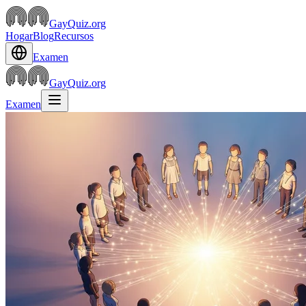
GayQuiz.org
Hogar
Blog
Recursos
Examen
GayQuiz.org
Examen