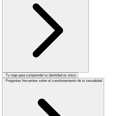
Tu viaje para comprender tu identidad es único
Preguntas frecuentes sobre el cuestionamiento de tu sexualidad