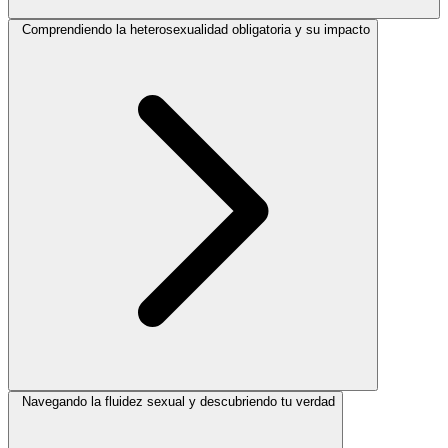
Comprendiendo la heterosexualidad obligatoria y su impacto
Navegando la fluidez sexual y descubriendo tu verdad