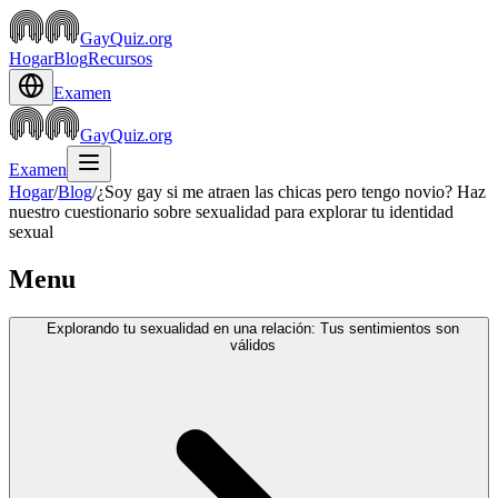
GayQuiz.org
Hogar
Blog
Recursos
Examen
GayQuiz.org
Examen
Hogar
/
Blog
/
¿Soy gay si me atraen las chicas pero tengo novio? Haz
nuestro cuestionario sobre sexualidad para explorar tu identidad
sexual
Menu
Explorando tu sexualidad en una relación: Tus sentimientos son
válidos