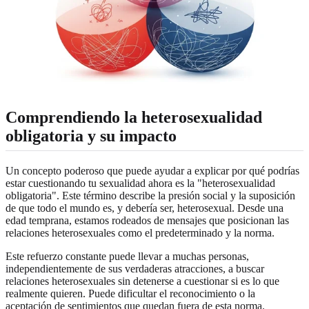
Comprendiendo la heterosexualidad
obligatoria
y su impacto
Un concepto poderoso que puede ayudar a explicar por qué podrías
estar cuestionando tu sexualidad ahora es la "heterosexualidad
obligatoria". Este término describe la presión social y la suposición
de que todo el mundo es, y debería ser, heterosexual. Desde una
edad temprana, estamos rodeados de mensajes que posicionan las
relaciones heterosexuales como el predeterminado y la norma.
Este refuerzo constante puede llevar a muchas personas,
independientemente de sus verdaderas atracciones, a buscar
relaciones heterosexuales sin detenerse a cuestionar si es lo que
realmente quieren. Puede dificultar el reconocimiento o la
aceptación de sentimientos que quedan fuera de esta norma.