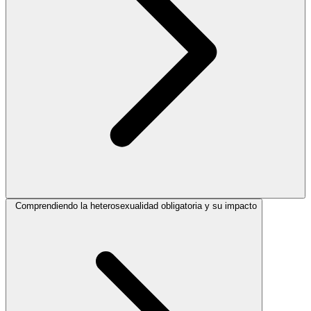
Comprendiendo la heterosexualidad obligatoria y su impacto