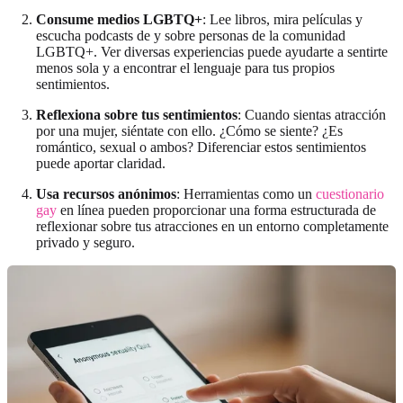
Consume medios LGBTQ+
: Lee libros, mira películas y
escucha podcasts de y sobre personas de la comunidad
LGBTQ+. Ver diversas experiencias puede ayudarte a sentirte
menos sola y a encontrar el lenguaje para tus propios
sentimientos.
Reflexiona sobre tus sentimientos
: Cuando sientas atracción
por una mujer, siéntate con ello. ¿Cómo se siente? ¿Es
romántico, sexual o ambos? Diferenciar estos sentimientos
puede aportar claridad.
Usa recursos anónimos
: Herramientas como un
cuestionario
gay
en línea pueden proporcionar una forma estructurada de
reflexionar sobre tus atracciones en un entorno completamente
privado y seguro.