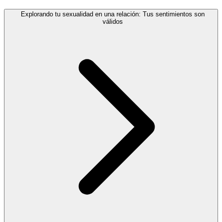
Explorando tu sexualidad en una relación: Tus sentimientos son
válidos