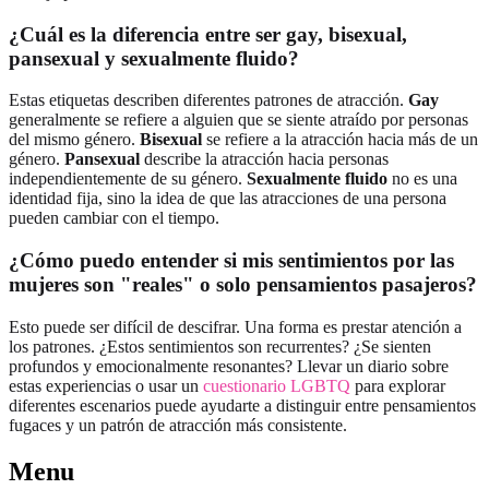
¿Cuál es la diferencia entre ser gay, bisexual,
pansexual y sexualmente fluido?
Estas etiquetas describen diferentes patrones de atracción.
Gay
generalmente se refiere a alguien que se siente atraído por personas
del mismo género.
Bisexual
se refiere a la atracción hacia más de un
género.
Pansexual
describe la atracción hacia personas
independientemente de su género.
Sexualmente fluido
no es una
identidad fija, sino la idea de que las atracciones de una persona
pueden cambiar con el tiempo.
¿Cómo puedo entender si mis sentimientos por las
mujeres son "reales" o solo pensamientos pasajeros?
Esto puede ser difícil de descifrar. Una forma es prestar atención a
los patrones. ¿Estos sentimientos son recurrentes? ¿Se sienten
profundos y emocionalmente resonantes? Llevar un diario sobre
estas experiencias o usar un
cuestionario LGBTQ
para explorar
diferentes escenarios puede ayudarte a distinguir entre pensamientos
fugaces y un patrón de atracción más consistente.
Menu