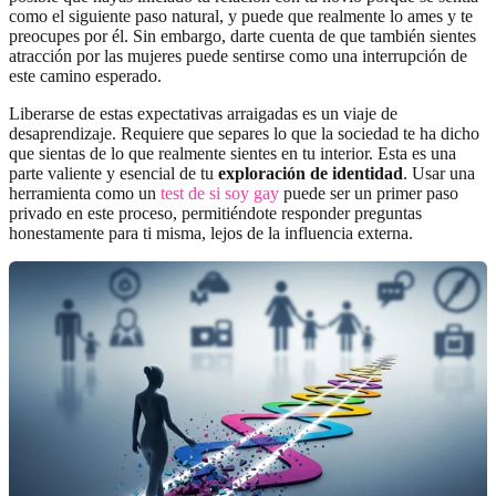
como el siguiente paso natural, y puede que realmente lo ames y te
preocupes por él. Sin embargo, darte cuenta de que también sientes
atracción por las mujeres puede sentirse como una interrupción de
este camino esperado.
Liberarse de estas expectativas arraigadas es un viaje de
desaprendizaje. Requiere que separes lo que la sociedad te ha dicho
que sientas de lo que realmente sientes en tu interior. Esta es una
parte valiente y esencial de tu
exploración de identidad
. Usar una
herramienta como un
test de si soy gay
puede ser un primer paso
privado en este proceso, permitiéndote responder preguntas
honestamente para ti misma, lejos de la influencia externa.