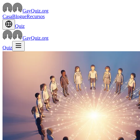
GayQuiz.org
Casa
Blogue
Recursos
Quiz
GayQuiz.org
Quiz