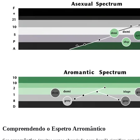
Compreendendo o Espetro Arromântico