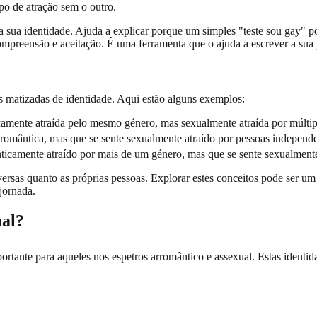
po de atração sem o outro.
 sua identidade. Ajuda a explicar porque um simples "teste sou gay" po
preensão e aceitação. É uma ferramenta que o ajuda a escrever a sua 
 matizadas de identidade. Aqui estão alguns exemplos:
mente atraída pelo mesmo género, mas sexualmente atraída por múltip
omântica, mas que se sente sexualmente atraído por pessoas independ
icamente atraído por mais de um género, mas que se sente sexualmente
versas quanto as próprias pessoas. Explorar estes conceitos pode ser u
jornada.
ual?
portante para aqueles nos espetros arromântico e assexual. Estas iden