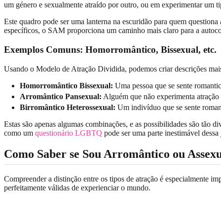
um género e sexualmente atraído por outro, ou em experimentar um ti
Este quadro pode ser uma lanterna na escuridão para quem questiona a
específicos, o SAM proporciona um caminho mais claro para a autocom
Exemplos Comuns: Homorromântico, Bissexual, etc.
Usando o Modelo de Atração Dividida, podemos criar descrições mais
Homorromântico Bissexual:
Uma pessoa que se sente romantica
Arromântico Pansexual:
Alguém que não experimenta atração r
Birromântico Heterossexual:
Um indivíduo que se sente romant
Estas são apenas algumas combinações, e as possibilidades são tão di
como um
questionário LGBTQ
pode ser uma parte inestimável dessa 
Como Saber se Sou Arromântico ou Assex
Compreender a distinção entre os tipos de atração é especialmente im
perfeitamente válidas de experienciar o mundo.