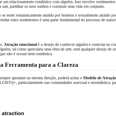
ar um relacionamento romântico com alguém. Isso envolve sentimentos 
air, partilhar os seus sonhos e construir uma vida em conjunto.
Se se sente romanticamente atraído por homens e sexualmente atraído po
endar estes sentimentos é uma parte fundamental do processo de auto
ão.
Atração emocional
é o desejo de conhecer alguém e conectar-se c
alguém, tal como apreciaria uma obra de arte, sem qualquer desejo de 
que não é sexual nem romântica.
a Ferramenta para a Clareza
m sempre apontam na mesma direção, poderá achar o
Modelo de Atraçã
e LGBTQ+, particularmente nas comunidades assexual e arromântica, pa