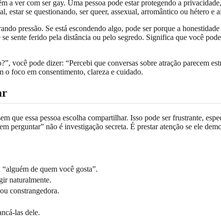
êm a ver com ser gay. Uma pessoa pode estar protegendo a privacidade, 
, estar se questionando, ser queer, assexual, arromântico ou hétero e a
strando pressão. Se está escondendo algo, pode ser porque a honestidade
 se sente ferido pela distância ou pelo segredo. Significa que você p
”, você pode dizer: “Percebi que conversas sobre atração parecem estr
m o foco em consentimento, clareza e cuidado.
ar
m que essa pessoa escolha compartilhar. Isso pode ser frustrante, espe
em perguntar” não é investigação secreta. É prestar atenção se ele demo
u “alguém de quem você gosta”.
ir naturalmente.
ou constrangedora.
ncá-las dele.