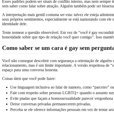
Esses padrões podem ser sinais de conflito interno, mas nem sempre t
sem saber como falar sobre atração. Alguém também pode ser bissexual
A interpretação mais gentil costuma ser esta: talvez ele esteja admini
seus próprios sentimentos, especialmente se está namorando com ele e
identidade dele.
Tente nomear a questão observável. Em vez de “você é gay escondido?
honestidade sobre que tipo de relação você quer comigo”. Isso manté
Como saber se um cara é gay sem pergunt
Você não consegue descobrir com segurança a orientação de alguém se
relacionamento, mas é um limite importante. A versão respeitosa de “s
espaço para uma conversa honesta.
Coisas úteis que você pode fazer:
Use linguagem inclusiva ao falar de namoro, como “parceiro” o
Fale com respeito sobre pessoas LGBTQ+ quando o assunto surg
Evite piadas que façam a homossexualidade parecer vergonhosa 
Deixe conversas privadas permanecerem privadas.
Perceba se ele oferece informações pessoais em vez de tentar arra