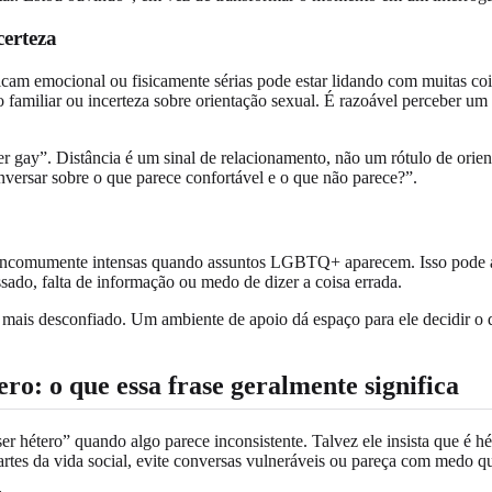
certeza
cam emocional ou fisicamente sérias pode estar lidando com muitas coi
ão familiar ou incerteza sobre orientação sexual. É razoável perceber um
ser gay”. Distância é um sinal de relacionamento, não um rótulo de orie
ersar sobre o que parece confortável e o que não parece?”.
u incomumente intensas quando assuntos LGBTQ+ aparecem. Isso pode 
assado, falta de informação ou medo de dizer a coisa errada.
ão mais desconfiado. Um ambiente de apoio dá espaço para ele decidir o
ero: o que essa frase geralmente significa
r hétero” quando algo parece inconsistente. Talvez ele insista que é h
artes da vida social, evite conversas vulneráveis ou pareça com medo 