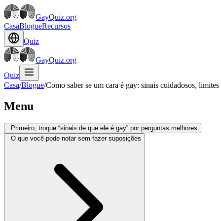
GayQuiz.org
Casa
Blogue
Recursos
Quiz
GayQuiz.org
Quiz
Casa
/
Blogue
/
Como saber se um cara é gay: sinais cuidadosos, limites 
Menu
Primeiro, troque “sinais de que ele é gay” por perguntas melhores
O que você pode notar sem fazer suposições