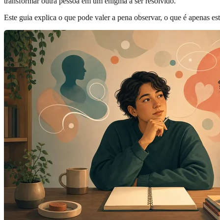
transformar outra pessoa em um enigma a ser resolvido.
Este guia explica o que pode valer a pena observar, o que é apenas es