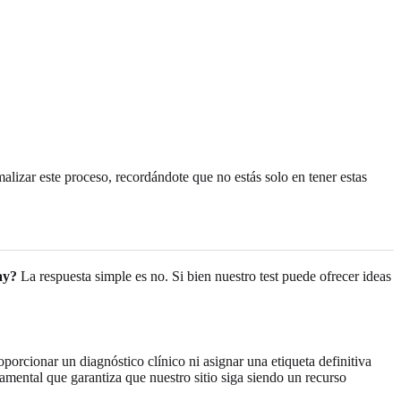
lizar este proceso, recordándote que no estás solo en tener estas
ay?
La respuesta simple es no. Si bien nuestro test puede ofrecer ideas
orcionar un diagnóstico clínico ni asignar una etiqueta definitiva
damental que garantiza que nuestro sitio siga siendo un recurso