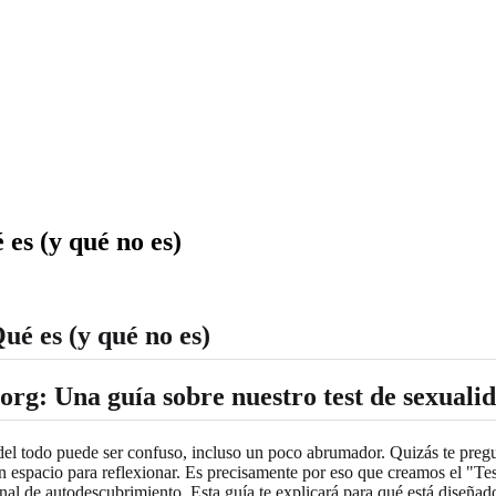
es (y qué no es)
é es (y qué no es)
org: Una guía sobre nuestro test de sexuali
del todo puede ser confuso, incluso un poco abrumador. Quizás te preg
 espacio para reflexionar. Es precisamente por eso que creamos el "T
onal de autodescubrimiento. Esta guía te explicará para qué está diseña