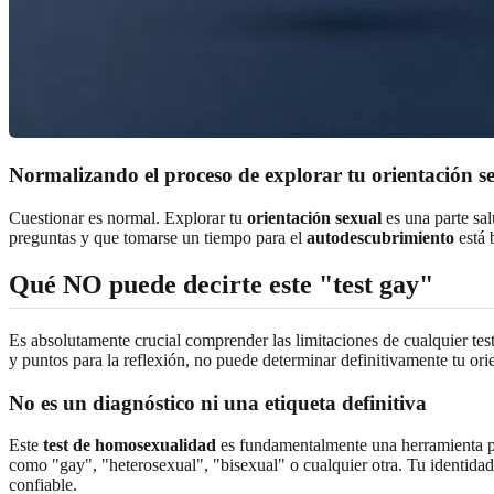
Normalizando el proceso de explorar tu orientación s
Cuestionar es normal. Explorar tu
orientación sexual
es una parte sal
preguntas y que tomarse un tiempo para el
autodescubrimiento
está 
Qué NO puede decirte este "test gay"
Es absolutamente crucial comprender las limitaciones de cualquier test
y puntos para la reflexión, no puede determinar definitivamente tu ori
No es un diagnóstico ni una etiqueta definitiva
Este
test de homosexualidad
es fundamentalmente una herramienta p
como "gay", "heterosexual", "bisexual" o cualquier otra. Tu identidad 
confiable.