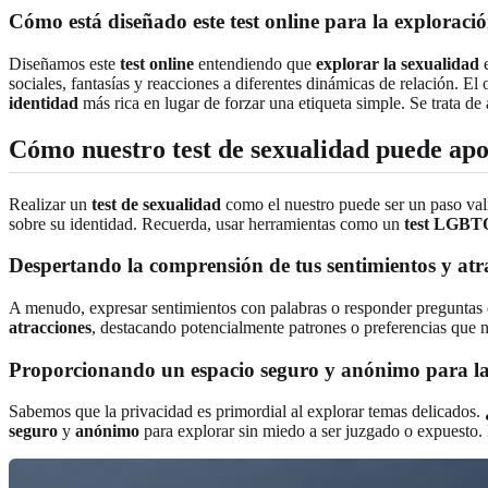
Cómo está diseñado este test online para la exploraci
Diseñamos este
test online
entendiendo que
explorar la sexualidad
e
sociales, fantasías y reacciones a diferentes dinámicas de relación. E
identidad
más rica en lugar de forzar una etiqueta simple. Se trata de
Cómo nuestro test de sexualidad puede apo
Realizar un
test de sexualidad
como el nuestro puede ser un paso val
sobre su identidad. Recuerda, usar herramientas como un
test LGBT
Despertando la comprensión de tus sentimientos y atr
A menudo, expresar sentimientos con palabras o responder preguntas e
atracciones
, destacando potencialmente patrones o preferencias que 
Proporcionando un espacio seguro y anónimo para la
Sabemos que la privacidad es primordial al explorar temas delicados.
seguro
y
anónimo
para explorar sin miedo a ser juzgado o expuesto. 