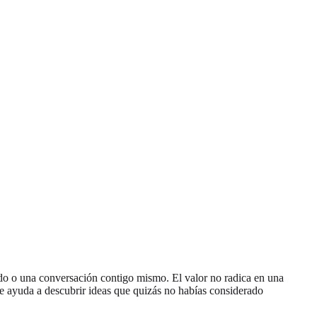
ado o una conversación contigo mismo. El valor no radica en una
te ayuda a descubrir ideas que quizás no habías considerado