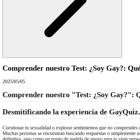
Comprender nuestro Test: ¿Soy Gay?: Qué 
2025/05/05
Comprender nuestro "Test: ¿Soy Gay?": Qu
Desmitificando la experiencia de GayQuiz.
Cuestionar tu sexualidad o explorar sentimientos que no comprendes 
Muchas personas se encuentran buscando respuestas o simplemente un
definitiva, sino como un punto de partida de apoyo para tu viaje pers