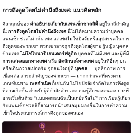
การดึงดูดโดยไม่คำนึงถึงเพศ: แนวคิดหลัก
ศิลาฤกษ์ของ
คำอธิบายเกี่ยวกับแพนเซ็กชวลลิตี้
อยู่ในวลีสำคัญ
นี้:
การดึงดูดโดยไม่คำนึงถึงเพศ
นี่ไม่ได้หมายความว่าบุคคล
แพนเซ็กชวลไม่
เห็น
เพศ แต่เพศไม่ใช่ปัจจัยหรืออุปสรรคในการ
ดึงดูดของพวกเขา พวกเขาอาจถูกดึงดูดโดยผู้ชาย ผู้หญิง บุคคล
ข้ามเพศ
ไม่ใช่ไบนารี
เจนเดอร์ฟลูอิด
บุคคลที่ไม่มีเพศ และผู้ที่มี
การแสดงออกทางเพศ
หรือ
อัตลักษณ์ทางเพศ
อยู่ในที่อื่นๆ บน
หรือเกินกว่าสเปกตรัม จุดสนใจอยู่ที่
บุคคล
— บุคลิกภาพ การ
เชื่อมต่อ สาระสำคัญของพวกเขา — มากกว่าเพศที่ตรงตาม
เกณฑ์เฉพาะ
เพศกำเนิด
ก็เช่นกัน ไม่ใช่ปัจจัยจำกัดในการดึงดูด
ที่อาจเกิดขึ้น สำหรับผู้ที่กำลังสำรวจความรู้สึกของตนเอง บางที
อาจเริ่มต้นด้วย "แบบทดสอบฉันเป็นเกย์หรือไม่" การเรียนรู้เกี่ยว
กับแพนเซ็กชวลลิตี้สามารถนำเสนอมุมมองอื่นในการทำความ
เข้าใจประสบการณ์การดึงดูดของตนเอง