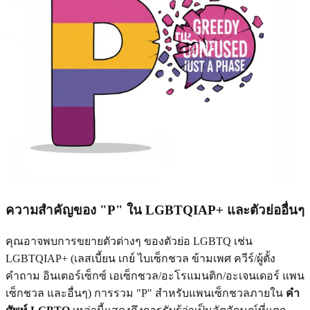
ความสำคัญของ "P" ใน LGBTQIAP+ และตัวย่ออื่นๆ
คุณอาจพบการขยายตัวต่างๆ ของตัวย่อ LGBTQ เช่น
LGBTQIAP+ (เลสเบี้ยน เกย์ ไบเซ็กชวล ข้ามเพศ ควีร์/ผู้ตั้ง
คำถาม อินเตอร์เซ็กซ์ เอเซ็กชวล/อะโรแมนติก/อะเจนเดอร์ แพน
เซ็กชวล และอื่นๆ) การรวม "P" สำหรับแพนเซ็กชวลภายใน
คำ