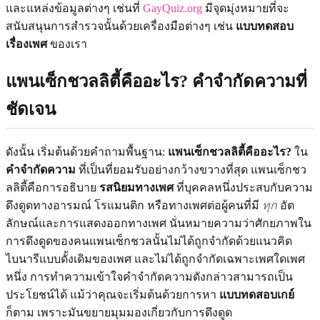
และแหล่งข้อมูลต่างๆ เช่นที่
GayQuiz.org
มีจุดมุ่งหมายที่จะ
สนับสนุนการสำรวจนั้นด้วยเครื่องมือต่างๆ เช่น
แบบทดสอบ
เรื่องเพศ
ของเรา
แพนเซ็กชวลลิตี้คืออะไร? คำจำกัดความที่
ชัดเจน
ดังนั้น เริ่มต้นด้วยคำถามพื้นฐาน:
แพนเซ็กชวลลิตี้คืออะไร?
ใน
คำจำกัดความ
ที่เป็นที่ยอมรับอย่างกว้างขวางที่สุด แพนเซ็กชว
ลลิตี้คือการอธิบาย
รสนิยมทางเพศ
ที่บุคคลหนึ่งประสบกับความ
ดึงดูดทางอารมณ์ โรแมนติก หรือทางเพศต่อผู้คนที่มี
ทุก
อัต
ลักษณ์และการแสดงออกทางเพศ นั่นหมายความว่าศักยภาพใน
การดึงดูดของคนแพนเซ็กชวลนั้นไม่ได้ถูกจำกัดด้วยแนวคิด
ไบนารีแบบดั้งเดิมของเพศ และไม่ได้ถูกจำกัดเฉพาะเพศใดเพศ
หนึ่ง การทำความเข้าใจคำจำกัดความดังกล่าวสามารถเป็น
ประโยชน์ได้ แม้ว่าคุณจะเริ่มต้นด้วยการหา
แบบทดสอบเกย์
ก็ตาม เพราะมันขยายมุมมองเกี่ยวกับการดึงดูด