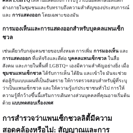
ศัพท์ LGBTQ
เหล่านี้แสดงถึงการรับรู้ว่าเป็นอัตลักษณ์ที่แตก
ต่างภายในชุมชนและรับทราบถึงความสำคัญของประสบการณ์
และ
การแสดงออก
โดยเฉพาะของมัน
การมองเห็นและการแสดงออกสำหรับบุคคลแพนเซ็ก
ชวล
เช่นเดียวกับกลุ่มคนชายขอบทั้งหมด การเพิ่ม
การมองเห็น
และ
การแสดงออก
ที่แท้จริงและดีต่อ
บุคคลแพนเซ็กชวล
ในสื่อ
สังคม และภายในพื้นที่ LGBTQ+ เองมีความสำคัญอย่างยิ่ง เมื่อ
ชุมชนแพนเซ็กชวล
ได้รับการเห็น ได้ยิน และเข้าใจ มันจะช่วย
ต่อสู้กับแบบแผนที่เป็นอันตราย ให้การตรวจสอบสำหรับผู้ที่ระบุ
ว่าเป็นแพนเซ็กชวล และให้ความรู้แก่ประชาชนทั่วไป การให้
ความรู้ที่กว้างขึ้นนี้เสริมการเดินทางส่วนบุคคลที่คุณอาจเริ่มต้น
ด้วย
แบบทดสอบเรื่องเพศ
การสำรวจว่าแพนเซ็กชวลลิตี้มีความ
สอดคล้องหรือไม่: สัญญาณและการ