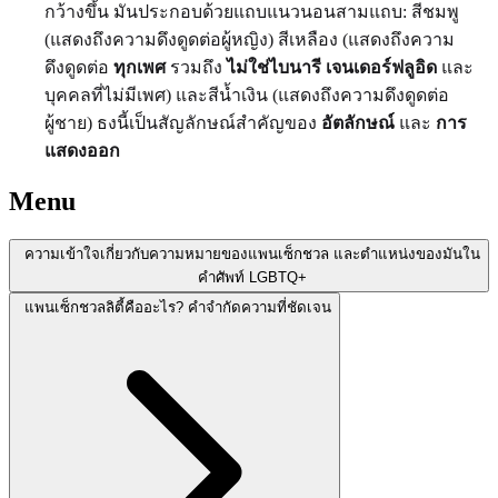
กว้างขึ้น มันประกอบด้วยแถบแนวนอนสามแถบ: สีชมพู
(แสดงถึงความดึงดูดต่อผู้หญิง) สีเหลือง (แสดงถึงความ
ดึงดูดต่อ
ทุกเพศ
รวมถึง
ไม่ใช่ไบนารี
เจนเดอร์ฟลูอิด
และ
บุคคลที่ไม่มีเพศ) และสีน้ำเงิน (แสดงถึงความดึงดูดต่อ
ผู้ชาย) ธงนี้เป็นสัญลักษณ์สำคัญของ
อัตลักษณ์
และ
การ
แสดงออก
Menu
ความเข้าใจเกี่ยวกับความหมายของแพนเซ็กชวล และตำแหน่งของมันใน
คำศัพท์ LGBTQ+
แพนเซ็กชวลลิตี้คืออะไร? คำจำกัดความที่ชัดเจน