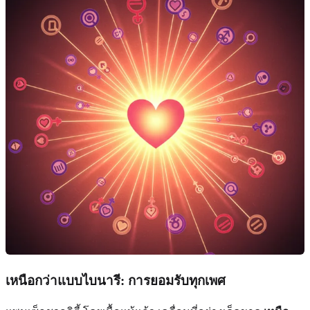
เหนือกว่าแบบไบนารี: การยอมรับทุกเพศ