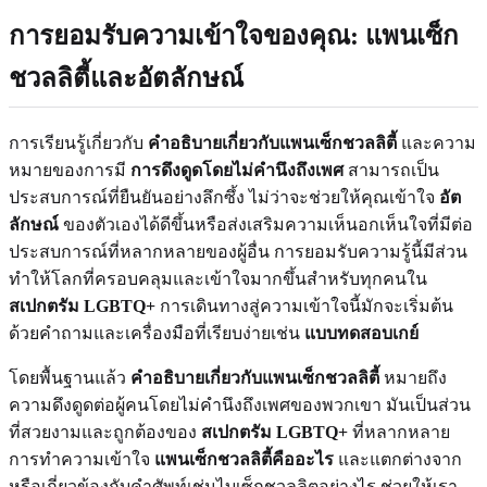
การยอมรับความเข้าใจของคุณ: แพนเซ็ก
ชวลลิตี้และอัตลักษณ์
การเรียนรู้เกี่ยวกับ
คำอธิบายเกี่ยวกับแพนเซ็กชวลลิตี้
และความ
หมายของการมี
การดึงดูดโดยไม่คำนึงถึงเพศ
สามารถเป็น
ประสบการณ์ที่ยืนยันอย่างลึกซึ้ง ไม่ว่าจะช่วยให้คุณเข้าใจ
อัต
ลักษณ์
ของตัวเองได้ดีขึ้นหรือส่งเสริมความเห็นอกเห็นใจที่มีต่อ
ประสบการณ์ที่หลากหลายของผู้อื่น การยอมรับความรู้นี้มีส่วน
ทำให้โลกที่ครอบคลุมและเข้าใจมากขึ้นสำหรับทุกคนใน
สเปกตรัม LGBTQ+
การเดินทางสู่ความเข้าใจนี้มักจะเริ่มต้น
ด้วยคำถามและเครื่องมือที่เรียบง่ายเช่น
แบบทดสอบเกย์
โดยพื้นฐานแล้ว
คำอธิบายเกี่ยวกับแพนเซ็กชวลลิตี้
หมายถึง
ความดึงดูดต่อผู้คนโดยไม่คำนึงถึงเพศของพวกเขา มันเป็นส่วน
ที่สวยงามและถูกต้องของ
สเปกตรัม LGBTQ+
ที่หลากหลาย
การทำความเข้าใจ
แพนเซ็กชวลลิตี้คืออะไร
และแตกต่างจาก
หรือเกี่ยวข้องกับคำศัพท์เช่นไบเซ็กชวลลิตอย่างไร ช่วยให้เรา