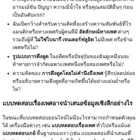
อารมณ์ขัน ปัญญา ความมีน้ำใจ หรือคุณสมบัติอื่นๆ ก่อน
เป็นอันดับแรก?
ฉันเปิดกว้างสำหรับความคิดที่จะสร้างความสัมพันธ์ที่โร
แมนติกหรือทางเพศกับผู้คนที่มี
อัตลักษณ์ทางเพศ
ต่างๆ
รวมถึงผู้ที่
ไม่ใช่ไบนารี
เจนเดอร์ฟลูอิด
ไม่มีเพศ หรือข้าม
เพศหรือไม่?
รูปแบบการดึงดูด
ในอดีตหรือปัจจุบันของฉันดูเหมือนจะ
ท้าทายการจำกัดเฉพาะเพศหนึ่งหรือสองเพศหรือไม่?
ความคิดของ
การดึงดูดโดยไม่คำนึงถึงเพศ
รู้สึกปลดปล่อย
หรืออธิบายความดึงดูดที่อาจเกิดขึ้นได้อย่างแม่นยำหรือ
ไม่?
แบบทดสอบเรื่องเพศอาจนำเสนอข้อมูลเชิงลึกอย่างไร
ในขณะที่แบบทดสอบออนไลน์ไม่มีอะไรสามารถกำหนดตัวคุณ
ได้ เครื่องมือต่างๆ เช่น
แบบทดสอบเรื่องเพศ
ทั่วไปหรือแม้แต่
แบบทดสอบเกย์
พื้นฐานของเรา (เช่น แบบทดสอบที่นำเสนอที่