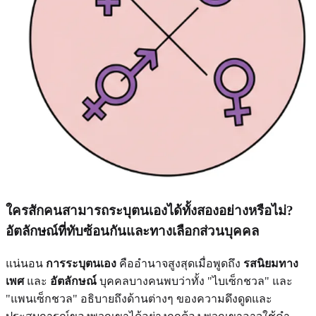
ใครสักคนสามารถระบุตนเองได้ทั้งสองอย่างหรือไม่?
อัตลักษณ์ที่ทับซ้อนกันและทางเลือกส่วนบุคคล
แน่นอน
การระบุตนเอง
คืออำนาจสูงสุดเมื่อพูดถึง
รสนิยมทาง
เพศ
และ
อัตลักษณ์
บุคคลบางคนพบว่าทั้ง "ไบเซ็กชวล" และ
"แพนเซ็กชวล" อธิบายถึงด้านต่างๆ ของความดึงดูดและ