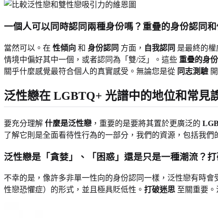
一個人可以同時認同兩種身份嗎？重疊的身份認同和
當然可以。在
性傾向
和
身份認同
方面，
自我認同
是最終的權
情境中偏好其中一個，或者認同為「雙/泛」。這些
重疊的身份
關乎什麼感覺最符合個人的真實感受。無論您是從
同志測驗
開
泛性戀在 LGBTQ+ 光譜中的地位和常見
要充分理解
什麼是泛性戀
，重要的是要將其置於更廣泛的
LG
了解它則是全面看待性行為的一部分，我們的資源，包括我們
泛性戀是「貪婪」、「困惑」還是只是一種潮流？打
不幸的是，像許多非單一性向的身份認同一樣，泛性戀有時會
性戀恐懼症）的形式，並且極具貶低性。
打破迷思
至關重要。