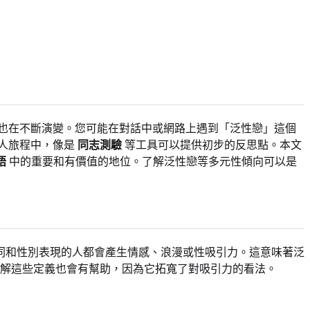
也在不斷演變。您可能在對話中或網路上遇到「泛性戀」這個
人旅程中，像是
同志測驗
等工具可以提供初步的反思點。本文
語
中的重要和有價值的地位。了解泛性戀等多元性傾向可以是
同和性別表現的人都會產生情感、浪漫或性吸引力。這意味著泛
解這些定義也會有幫助，因為它拓寬了對吸引力的看法。