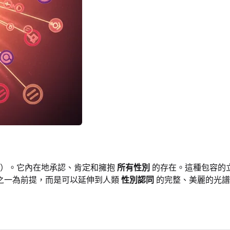
）。它內在地承認、肯定和擁抱
所有性別
的存在。這種包容的
之一為前提，而是可以延伸到人類
性別認同
的完整、美麗的光譜