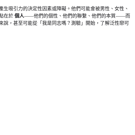
產生吸引力的決定性因素或障礙。他們可能會被男性、女性、
點在於
個人
——他們的個性、他們的聯繫、他們的本質——而
來說，甚至可能從「我是同志嗎？測驗」開始，了解泛性戀可