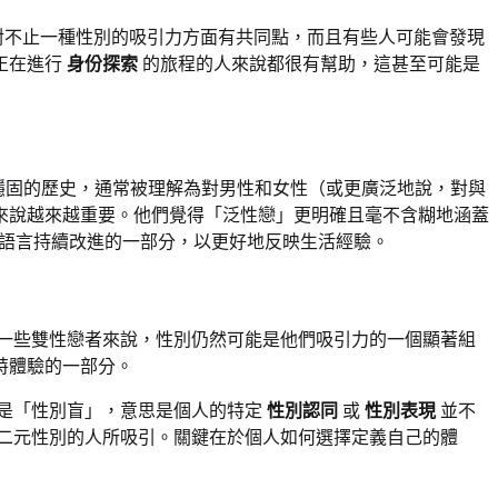
對不止一種性別的吸引力方面有共同點，而且有些人可能會發現
正在進行
身份探索
的旅程的人來說都很有幫助，這甚至可能是
更穩固的歷史，通常被理解為對男性和女性（或更廣泛地說，對與
來說越來越重要。他們覺得「泛性戀」更明確且毫不含糊地涵蓋
語言持續改進的一部分，以更好地反映生活經驗。
一些雙性戀者來說，性別仍然可能是他們吸引力的一個顯著組
特體驗的一部分。
是「性別盲」，意思是個人的特定
性別認同
或
性別表現
並不
二元性別的人所吸引。關鍵在於個人如何選擇定義自己的體